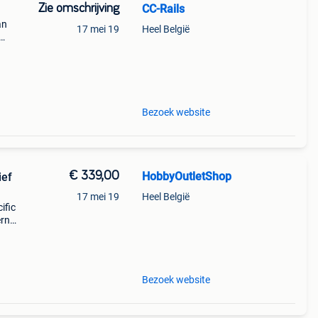
Zie omschrijving
CC-Rails
an
17 mei 19
Heel België
an
Bezoek website
€ 339,00
HobbyOutletShop
ief
17 mei 19
Heel België
ific
ern
en
Bezoek website