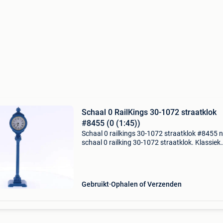
Schaal 0 RailKings 30-1072 straatklok
#8455 (0 (1:45))
Schaal 0 railkings 30-1072 straatklok #8455 nl
schaal 0 railking 30-1072 straatklok. Klassiek
ontworpen straatklok in blauw kunststof met 
wijzerplaatje en zwarte romeinse cijfers. Uitg
met
Gebruikt
Ophalen of Verzenden