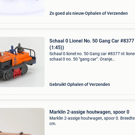
Clemens
Zo goed als nieuw
Ophalen of Verzenden
Schaal 0 Lionel No. 50 Gang Car #8377
(1:45))
Schaal 0 lionel no. 50 Gang car #8377 nl: lione
schaal 0 no. 50 "gang car". Oranje
onderhoudsvoertuig met zwarte en blauwe det
voorzien van twee figuren. Uitgerust met wer
motor e
Gebruikt
Ophalen of Verzenden
Marklin 2-assige houtwagen, spoor 0
Marklin 2-assige houtwagen, spoor 0. Breedte
cm.