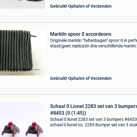
Gebruikt
Ophalen of Verzenden
Marklin spoor 0 accordeons
Originele marklin "faltenbagen" spoor 0 in perf
staat(geen replica)in drie verschillende maten:
17mm breed 43mm hoog,31mm b 50mm h,3
b 65mm h(meerdere vooradig )
Gebruikt
Ophalen of Verzenden
Schaal 0 Lionel 2283 set van 3 bumper
#8453 (0 (1:45))
Schaal 0 lionel 2283 set van 3 bumpers #8453 
schaal 0 lionel no. 2283 Bumper set van 3 stu
(1987, made in macao). Klassieke eindbuffers
rode lampkoepel, geproduceerd door lionel mt