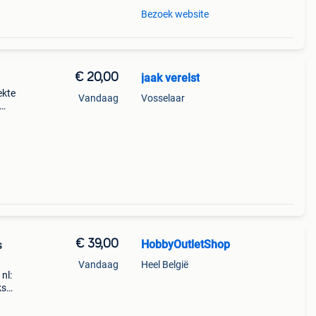
Bezoek website
€ 20,00
jaak verelst
ekte
Vandaag
Vosselaar
2mm
€ 39,00
HobbyOutletShop
s
Vandaag
Heel België
nl:
ks
 met
.