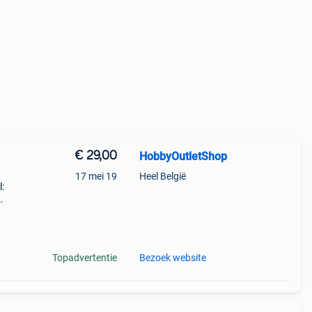
€ 29,00
HobbyOutletShop
17 mei 19
Heel België
:
wit
evoerd
Topadvertentie
Bezoek website