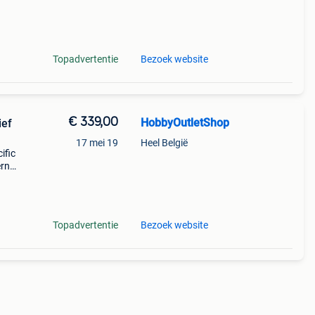
an
Topadvertentie
Bezoek website
€ 339,00
HobbyOutletShop
ief
17 mei 19
Heel België
ific
ern
en
Topadvertentie
Bezoek website