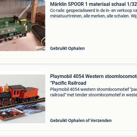
Märklin SPOOR 1 materiaal schaal 1/32
Cc-rails: gespecialiseerd in de in- en verkoop v
miniatuurtreinen, alle merken, alle schalen. Wij
hebben een eigen winkel en webshop waar u
terecht kan. Wil je graag in onze mailinglijst v
spoor 1
Gebruikt
Ophalen
Playmobil 4054 Western stoomlocomot
“Pacific Railroad
Playmobil 4054 western stoomlocomotief "pac
railroad" met tender stoomlocomotief in west
"pacific railroad" uitvoering met tender. Rode 
zwarte locomotief met opschriften
Gebruikt
Ophalen of Verzenden