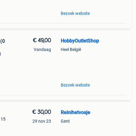
Bezoek website
€ 49,00
HobbyOutletShop
 (0
Vandaag
Heel België
l
ails,
kende
Bezoek website
€ 30,00
Reinihetvosje
 15
29 nov 23
Gent