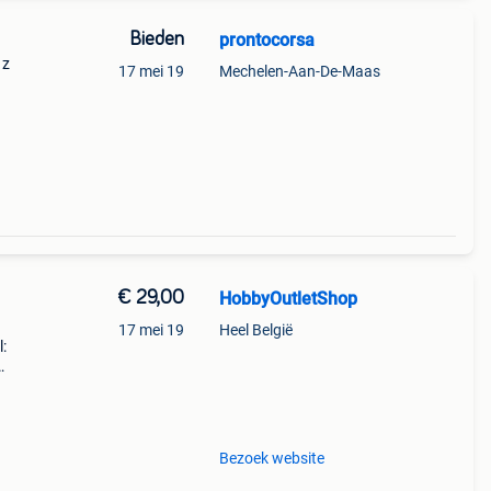
Bieden
prontocorsa
 z
17 mei 19
Mechelen-Aan-De-Maas
€ 29,00
HobbyOutletShop
17 mei 19
Heel België
:
wit
evoerd
Bezoek website