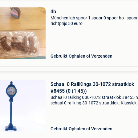
db
München lgb spoor 1 spoor 0 spoor ho spoor
richtprijs 50 euro
Gebruikt
Ophalen of Verzenden
Schaal 0 RailKings 30-1072 straatklok
#8455 (0 (1:45))
Schaal 0 railkings 30-1072 straatklok #8455 nl
schaal 0 railking 30-1072 straatklok. Klassiek
ontworpen straatklok in blauw kunststof met 
wijzerplaatje en zwarte romeinse cijfers. Uitg
met
Gebruikt
Ophalen of Verzenden