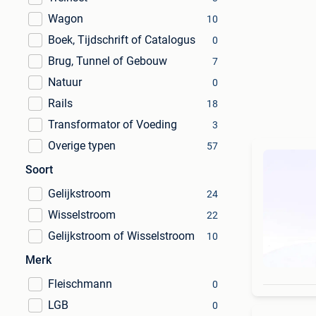
Wagon
10
Boek, Tijdschrift of Catalogus
0
Brug, Tunnel of Gebouw
7
Natuur
0
Rails
18
Transformator of Voeding
3
Overige typen
57
Soort
Gelijkstroom
24
Wisselstroom
22
Gelijkstroom of Wisselstroom
10
Merk
Fleischmann
0
LGB
0