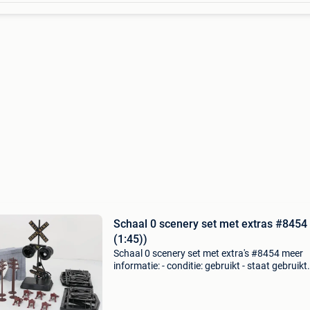
Schaal 0 scenery set met extras #8454
(1:45))
Schaal 0 scenery set met extra's #8454 meer
informatie: - conditie: gebruikt - staat gebruikt
artikel: zeer goede staat - verpakking: zonder
verpakking - garantie: geen garantie - item: sc
(h