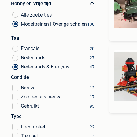
Hobby en Vrije tijd
Alle zoekertjes
Modeltreinen | Overige schalen
130
Taal
Français
20
Nederlands
27
Nederlands & Français
47
Conditie
Nieuw
12
Zo goed als nieuw
17
Gebruikt
93
Type
Locomotief
22
Treinset
3