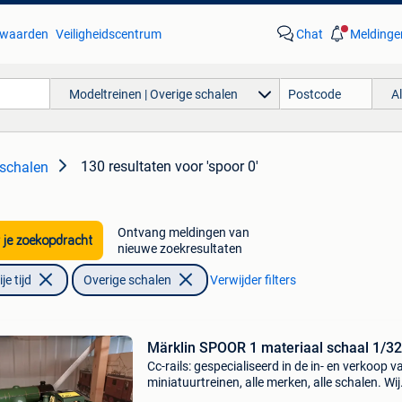
waarden
Veiligheidscentrum
Chat
Meldinge
Modeltreinen | Overige schalen
A
130 resultaten
voor 'spoor 0'
 schalen
Ontvang meldingen van
 je zoekopdracht
nieuwe zoekresultaten
e tijd
Overige schalen
Verwijder filters
Märklin SPOOR 1 materiaal schaal 1/32
Cc-rails: gespecialiseerd in de in- en verkoop v
miniatuurtreinen, alle merken, alle schalen. Wij
hebben een eigen winkel en webshop waar u