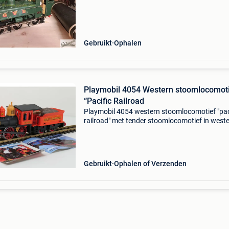
terecht kan. Wil je graag in onze mailinglijst v
spoor 1
Gebruikt
Ophalen
Playmobil 4054 Western stoomlocomot
“Pacific Railroad
Playmobil 4054 western stoomlocomotief "pac
railroad" met tender stoomlocomotief in west
"pacific railroad" uitvoering met tender. Rode 
zwarte locomotief met opschriften
Gebruikt
Ophalen of Verzenden