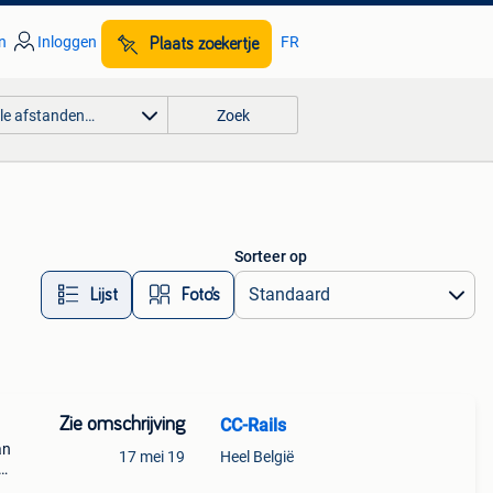
n
Inloggen
FR
Plaats zoekertje
lle afstanden…
Zoek
Sorteer op
Lijst
Foto’s
Zie omschrijving
CC-Rails
an
17 mei 19
Heel België