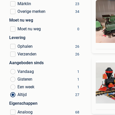
Märklin
23
Overige merken
34
Moet nu weg
Moet nu weg
0
Levering
Ophalen
26
Verzenden
26
Aangeboden sinds
Vandaag
1
Gisteren
1
Een week
1
Altijd
27
Eigenschappen
Analoog
68