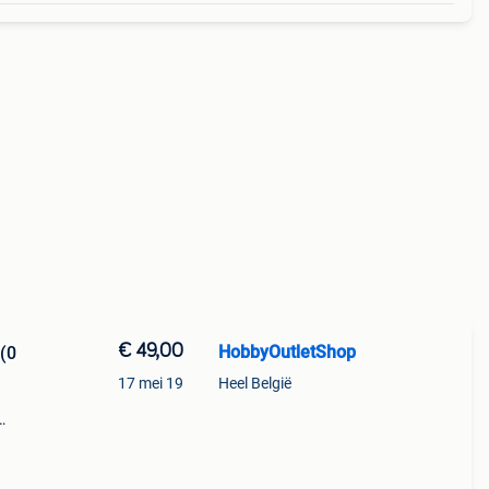
€ 49,00
HobbyOutletShop
 (0
17 mei 19
Heel België
enery