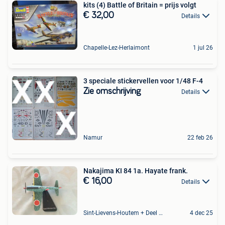
kits (4) Battle of Britain = prijs volgt
€ 32,00
Details
Chapelle-Lez-Herlaimont
1 jul 26
3 speciale stickervellen voor 1/48 F-4
Zie omschrijving
Details
Namur
22 feb 26
Nakajima KI 84 1a. Hayate frank.
€ 16,00
Details
Sint-Lievens-Houtem + Deel Oombergen
4 dec 25