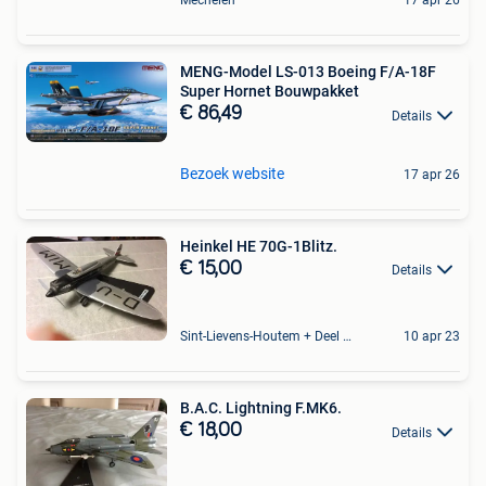
Mechelen
17 apr 26
MENG-Model LS-013 Boeing F/A-18F
Super Hornet Bouwpakket
€ 86,49
Details
Bezoek website
17 apr 26
Heinkel HE 70G-1Blitz.
€ 15,00
Details
Sint-Lievens-Houtem + Deel Oombergen
10 apr 23
B.A.C. Lightning F.MK6.
€ 18,00
Details