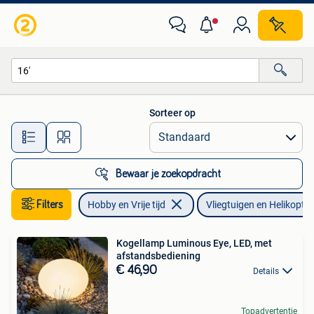
Modelbouw | Vliegtuigen en Helikopters
Sorteer op
Alle afstanden…
Bewaar je zoekopdracht
Filters
Hobby en Vrije tijd
Vliegtuigen en Helikopter
Kogellamp Luminous Eye, LED, met
afstandsbediening
€ 46,90
Details
Topadvertentie