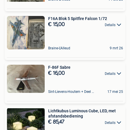
F16A Blok 5 Spitfire Falcon 1/72
€ 15,00
Details
Braine-L'Alleud
9 mrt 26
F-86F Sabre
€ 16,00
Details
Sint-Lievens-Houtem + Deel Oombergen
17 mei 25
Lichtkubus Luminous Cube, LED, met
afstandsbediening
€ 85,47
Details