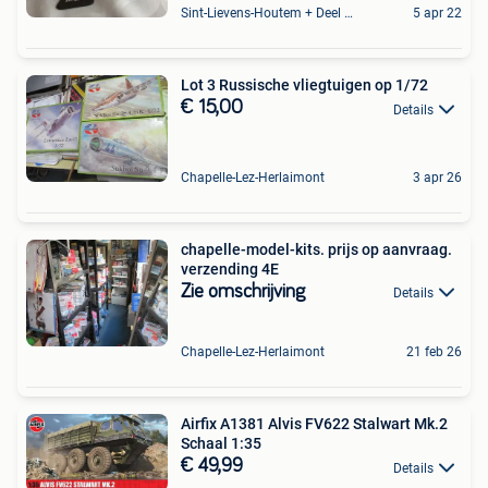
Sint-Lievens-Houtem + Deel Oombergen
5 apr 22
Lot 3 Russische vliegtuigen op 1/72
€ 15,00
Details
Chapelle-Lez-Herlaimont
3 apr 26
chapelle-model-kits. prijs op aanvraag.
verzending 4E
Zie omschrijving
Details
Chapelle-Lez-Herlaimont
21 feb 26
Airfix A1381 Alvis FV622 Stalwart Mk.2
Schaal 1:35
€ 49,99
Details