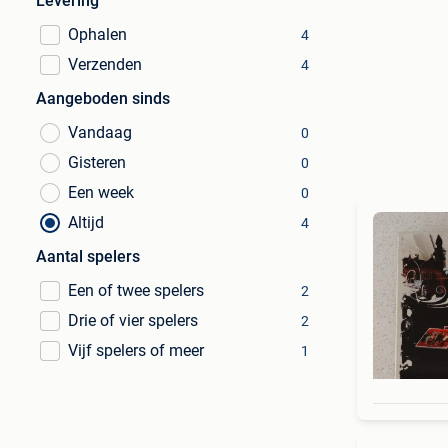
Levering
Ophalen
4
Verzenden
4
Aangeboden sinds
Vandaag
0
Gisteren
0
Een week
0
Altijd
4
Aantal spelers
Een of twee spelers
2
Drie of vier spelers
2
Vijf spelers of meer
1