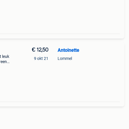
€ 12,50
Antoinette
t leuk
9 okt 21
Lommel
reen
m op
e van