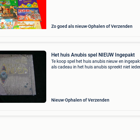
vragen (nl) 1 x stratego legend
Zo goed als nieuw
Ophalen of Verzenden
Het huis Anubis spel NIEUW Ingepakt
Te koop spel het huis anubis nieuw en ingepak
als cadeau in het huis anubis spreekt niet iede
de waarheid. Sommige bewoners gaan stieke
pad. Wat hebben ze te verbergen en wat zijn z
Nieuw
Ophalen of Verzenden