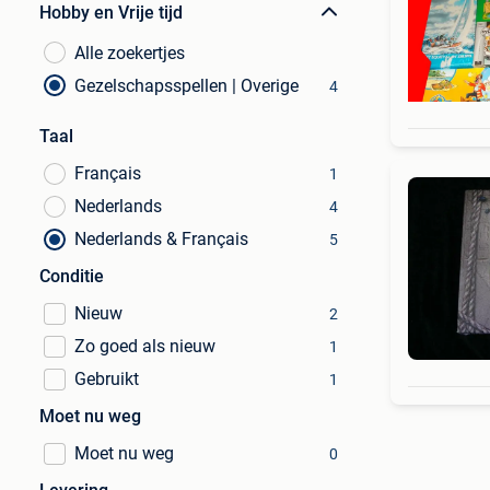
Hobby en Vrije tijd
Alle zoekertjes
Gezelschapsspellen | Overige
4
Taal
Français
1
Nederlands
4
Nederlands & Français
5
Conditie
Nieuw
2
Zo goed als nieuw
1
Gebruikt
1
Moet nu weg
Moet nu weg
0