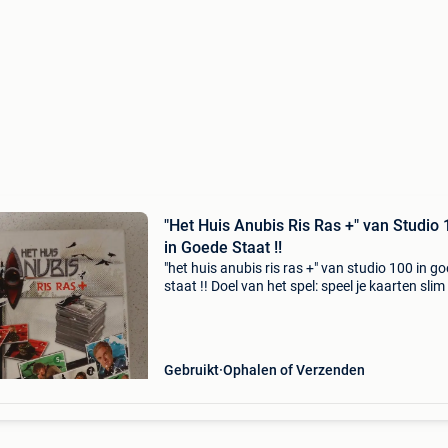
"Het Huis Anubis Ris Ras +" van Studio
in Goede Staat !!
"het huis anubis ris ras +" van studio 100 in g
staat !! Doel van het spel: speel je kaarten slim 
en probeer rijtjes te maken of leg je kaarten n
de rijtjes die de andere spelers
Gebruikt
Ophalen of Verzenden