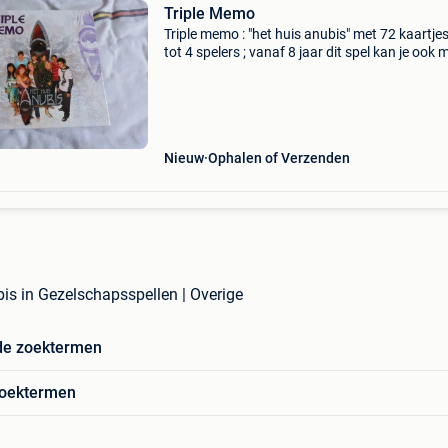
Triple Memo
Triple memo : "het huis anubis" met 72 kaartjes
tot 4 spelers ; vanaf 8 jaar dit spel kan je ook 
kaartjes spelen als een gewoon memospel.
Geopend maar niet gebruikt. Conditie: nieu
Nieuw
Ophalen of Verzenden
bis in Gezelschapsspellen | Overige
de zoektermen
zoektermen