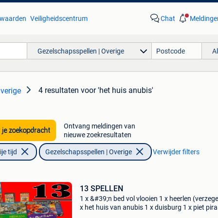
waarden
Veiligheidscentrum
Chat
Meldinge
Gezelschapsspellen | Overige
A
4 resultaten
voor 'het huis anubis'
verige
Ontvang meldingen van
 je zoekopdracht
nieuwe zoekresultaten
e tijd
Gezelschapsspellen | Overige
Verwijder filters
13 SPELLEN
1 x &#39;n bed vol vlooien 1 x heerlen (verzege
x het huis van anubis 1 x duisburg 1 x piet pira
risico 1 x risico 1 x wij willen worteltjestaart! 1