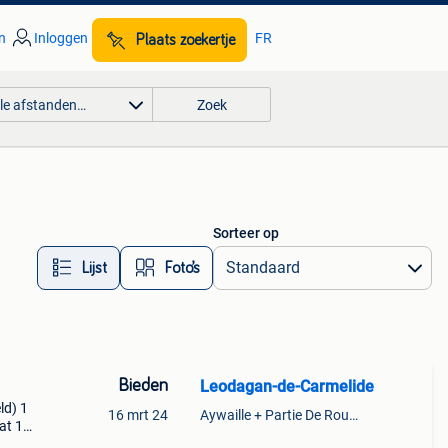
n
Inloggen
FR
Plaats zoekertje
lle afstanden…
Zoek
Sorteer op
Lijst
Foto’s
Bieden
Leodagan-de-Carmelide
ld) 1
16 mrt 24
Aywaille + Partie De Rouvreux
at 1 x
 X 20