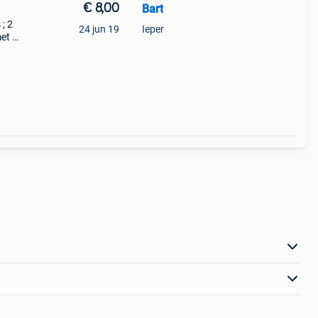
€ 8,00
Bart
 ; 2
24 jun 19
Ieper
met 2