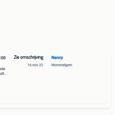
Zie omschrijving
Nancy
 100
16 nov 22
Wommelgem
oede
uit
aast