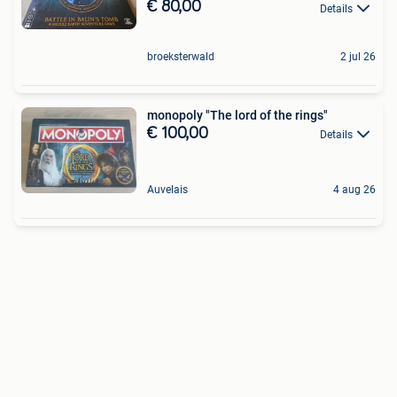
€ 80,00
Details
broeksterwald
2 jul 26
monopoly "The lord of the rings"
€ 100,00
Details
Auvelais
4 aug 26