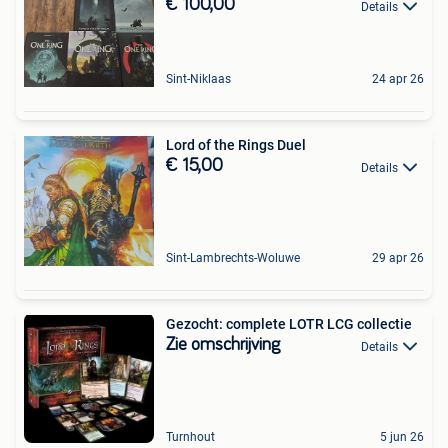
€ 100,00
Details
Sint-Niklaas
24 apr 26
Lord of the Rings Duel
€ 15,00
Details
Sint-Lambrechts-Woluwe
29 apr 26
Gezocht: complete LOTR LCG collectie
Zie omschrijving
Details
Turnhout
5 jun 26