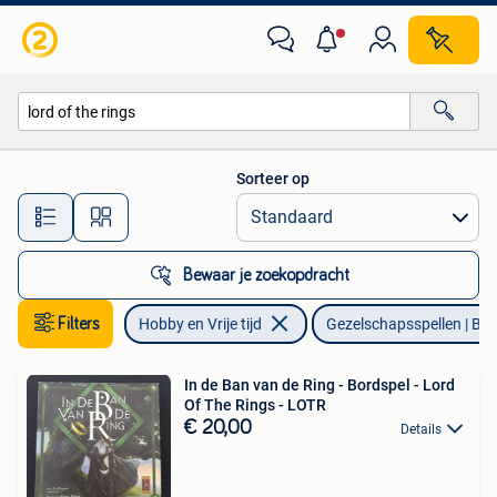
Gezelschapsspellen | Bordspellen
Sorteer op
Alle afstanden…
Bewaar je zoekopdracht
Filters
Hobby en Vrije tijd
Gezelschapsspellen | Bor
In de Ban van de Ring - Bordspel - Lord
Of The Rings - LOTR
€ 20,00
Details