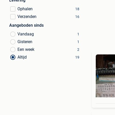
Levering
Ophalen
18
Verzenden
16
Aangeboden sinds
Vandaag
1
Gisteren
1
Een week
2
Altijd
19