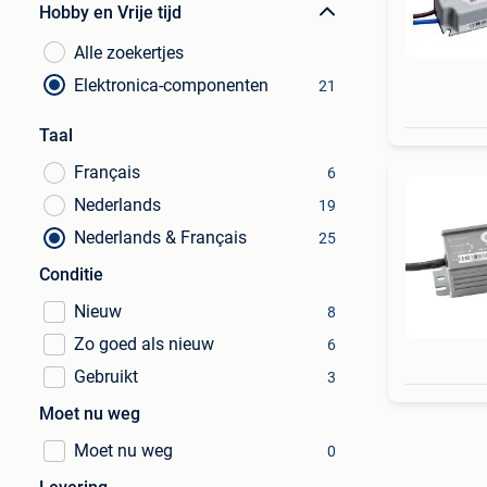
Hobby en Vrije tijd
Alle zoekertjes
Elektronica-componenten
21
Taal
Français
6
Nederlands
19
Nederlands & Français
25
Conditie
Nieuw
8
Zo goed als nieuw
6
Gebruikt
3
Moet nu weg
Moet nu weg
0