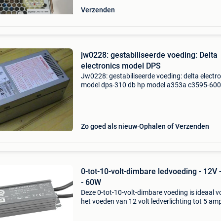
Verzenden
jw0228: gestabiliseerde voeding: Delta
electronics model DPS
Jw0228: gestabiliseerde voeding: delta electr
model dps-310 db hp model a353a c3595-60
hp spec 0950-2519 zware geschakelde voedi
12v 15a, en 5v bij 35a tip: 3 voedingen op 5v in
om 12-
Zo goed als nieuw
Ophalen of Verzenden
0-tot-10-volt-dimbare ledvoeding - 12V 
- 60W
Deze 0-tot-10-volt-dimbare voeding is ideaal v
het voeden van 12 volt ledverlichting tot 5 am
Voor meer informatie bezoek onze website. O
voordelen: voor 16:00 besteld op een werkdag