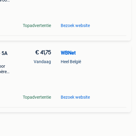
 Voor
,
Topadvertentie
Bezoek website
€ 41,75
WBNet
- 5A
Vandaag
Heel België
oor
père.
nze
,
Topadvertentie
Bezoek website