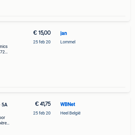
€ 15,00
jan
25 feb 20
Lommel
onics
072
ng
 serie
€ 41,75
WBNet
- 5A
25 feb 20
Heel België
oor
père.
nze
,