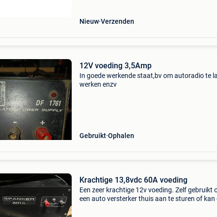
dezel
Nieuw
Verzenden
12V voeding 3,5Amp
In goede werkende staat,bv om autoradio te l
werken enzv
Gebruikt
Ophalen
Krachtige 13,8vdc 60A voeding
Een zeer krachtige 12v voeding. Zelf gebruikt
een auto versterker thuis aan te sturen of kan
gebruikt worden om elektro projecten op te te
ook gedaan met kleine botsauto’s,….)