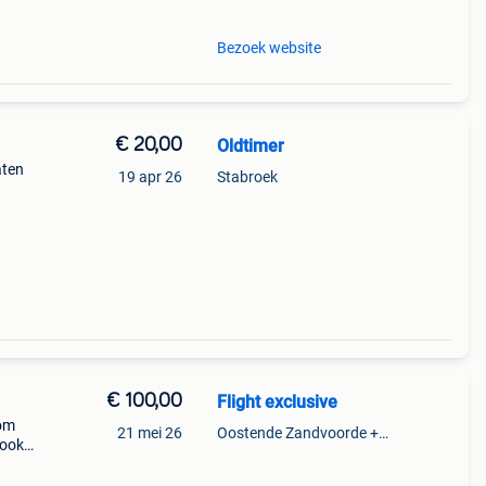
Bezoek website
€ 20,00
Oldtimer
aten
19 apr 26
Stabroek
€ 100,00
Flight exclusive
 om
21 mei 26
Oostende Zandvoorde +Oostende
 ook
sten(