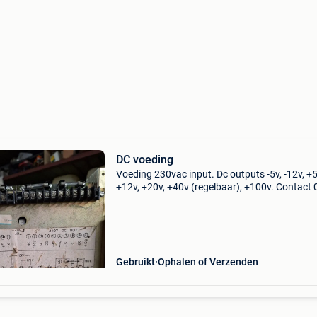
DC voeding
Voeding 230vac input. Dc outputs -5v, -12v, +5
+12v, +20v, +40v (regelbaar), +100v. Contact
510 566 of via chat
Gebruikt
Ophalen of Verzenden