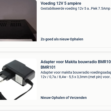
Voeding 12V 5 ampère
Gestabiliseerde voeding 12v 5 a..Piek 7.5Amp
Zo goed als nieuw
Ophalen
Adapter voor Makita bouwradio BMR10
BMR101
Adapter voor makita bouwradio voedingsada
12v / 0,7a / 8,4w - 5,5 x 3,3mm (met pin) voor
makita bouwradio&#39;s productomschrijvin
onder andere te gebruiken voor makita bouwr
type dmr100
Nieuw
Ophalen of Verzenden