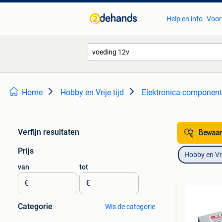
Help en info
Voor
Home
Hobby en Vrije tijd
Elektronica-componen
Verfijn resultaten
Bewaar
Prijs
Hobby en Vrij
van
tot
€
€
Categorie
Wis de categorie