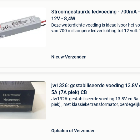
Stroomgestuurde ledvoeding - 700mA -
12V - 8,4W
Deze waterdichte voeding is ideaal voor het v
van 700 milliampère ledverlichting tot 12 volt.
meer informatie bezoek onze website. Onze
voordelen: voor 16:00 besteld op een werkdag
dezelfde
Nieuw
Verzenden
jw1326: gestabiliseerde voeding 13.8V
5A (7A piek) CB
Jw1326: gestabiliseerde voeding 13.8V en 5a 
piek) , met klassieke transformator, oerdegelijk
Zeer nette voeding 100% in orde ideale voedin
voor cb en andere 12v toepassingen
Ophalen of Verzenden