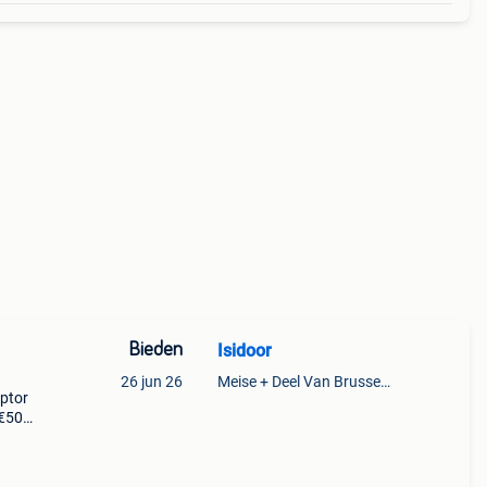
Bieden
Isidoor
26 jun 26
Meise + Deel Van Brussegem
aptor
7€50