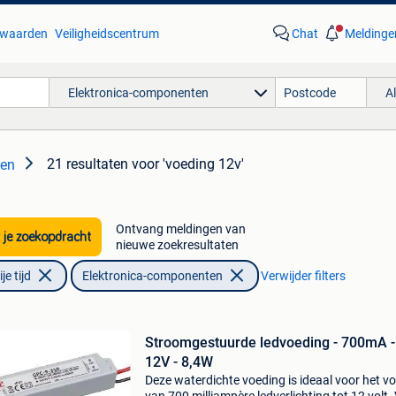
waarden
Veiligheidscentrum
Chat
Meldinge
Elektronica-componenten
A
21 resultaten
voor 'voeding 12v'
ten
Ontvang meldingen van
 je zoekopdracht
nieuwe zoekresultaten
e tijd
Elektronica-componenten
Verwijder filters
Stroomgestuurde ledvoeding - 700mA -
12V - 8,4W
Deze waterdichte voeding is ideaal voor het v