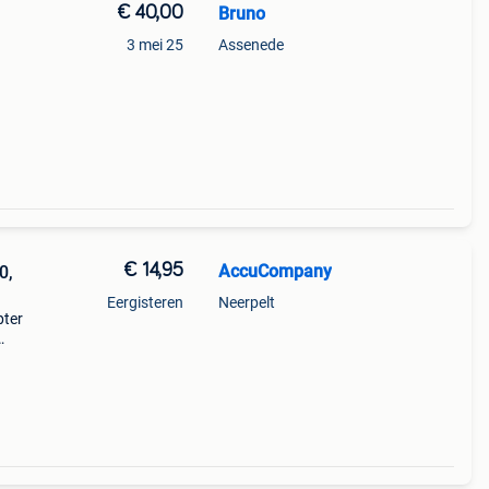
€ 40,00
Bruno
3 mei 25
Assenede
€ 14,95
AccuCompany
0,
Eergisteren
Neerpelt
pter
g
adio