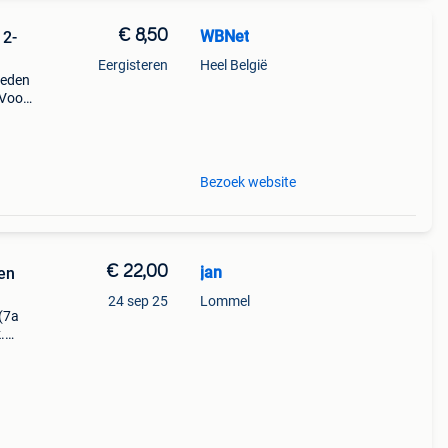
€ 8,50
WBNet
 2-
Eergisteren
Heel België
oeden
 Voor
,
Bezoek website
€ 22,00
jan
 en
24 sep 25
Lommel
(7a
.
g