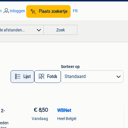
n
Inloggen
FR
Plaats zoekertje
lle afstanden…
Zoek
Sorteer op
Lijst
Foto’s
€ 8,50
WBNet
 2-
Vandaag
Heel België
oeden