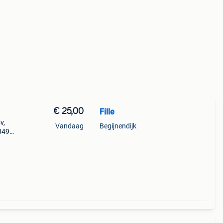
€ 25,00
Fille
v,
Vandaag
Begijnendijk
 0499