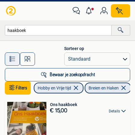
Breien en Haken
Sorteer op
Alle afstanden…
Bewaar je zoekopdracht
Filters
Hobby en Vrije tijd
Breien en Haken
V
Ons haakboek
€ 15,00
Details