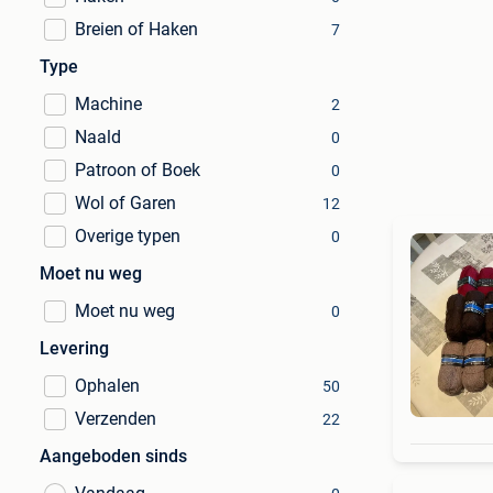
Breien of Haken
7
Type
Machine
2
Naald
0
Patroon of Boek
0
Wol of Garen
12
Overige typen
0
Moet nu weg
Moet nu weg
0
Levering
Ophalen
50
Verzenden
22
Aangeboden sinds