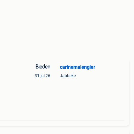
Bieden
carinemalengier
31 jul 26
Jabbeke