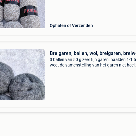
Ophalen of Verzenden
Breigaren, ballen, wol, breigaren, breiw
3 ballen van 50 g zeer fijn garen, naalden 1-1,5
weet de samenstelling van het garen niet heel
prijs: €4 betaling: bankoverschrijving of paypa
verzending via mondial relay 4€ tot 1