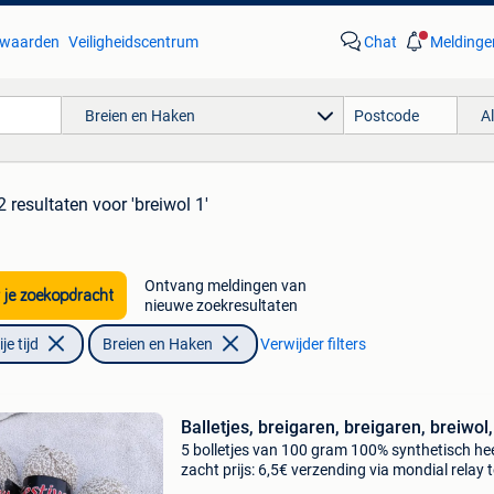
waarden
Veiligheidscentrum
Chat
Meldinge
Breien en Haken
A
2 resultaten
voor 'breiwol 1'
Ontvang meldingen van
 je zoekopdracht
nieuwe zoekresultaten
e tijd
Breien en Haken
Verwijder filters
Balletjes, breigaren, breigaren, breiwol
5 bolletjes van 100 gram 100% synthetisch he
zacht prijs: 6,5€ verzending via mondial relay t
kg = 4€ betaling: bankoverschrijving of paypal