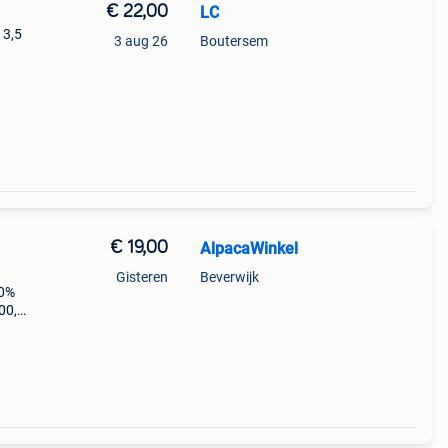
€ 22,00
LC
 3,5
3 aug 26
Boutersem
€ 19,00
AlpacaWinkel
Gisteren
Beverwijk
00%
00,
ine,
n en