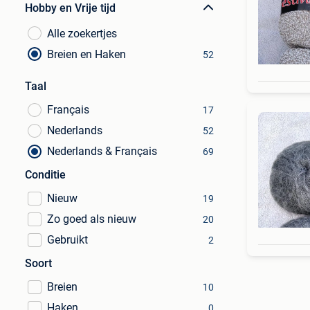
Hobby en Vrije tijd
Alle zoekertjes
Breien en Haken
52
Taal
Français
17
Nederlands
52
Nederlands & Français
69
Conditie
Nieuw
19
Zo goed als nieuw
20
Gebruikt
2
Soort
Breien
10
Haken
0