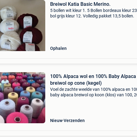
Breiwol Katia Basic Merino.
5 bollen wit kleur 1. 5 Bollen bordeaux kleur 23
bol grijs kleur 12. Volledig pakket 13,5 bollen.
Ophalen
100% Alpaca wol en 100% Baby Alpaca
breiwol op cone (kegel)
Voel de zachte weelde van 100% alpaca en 1
baby alpaca breiwol op koon (klos) van 100, 2
300, 400 en 500 gram. Geschikt voor breimach
weefmachine, tuftmachine, hand breien, hake
vilten.
Nieuw
Verzenden