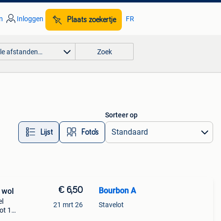
n
Inloggen
FR
Plaats zoekertje
lle afstanden…
Zoek
Sorteer op
Lijst
Foto’s
€ 6,50
Bourbon A
, wol
el
21 mrt 26
Stavelot
ot 1