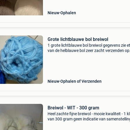
Nieuw
Ophalen
Grote lichtblauwe bol breiwol
1 grote lichtblauwe bol breiwol gegevens zie et
van de helblauwe bol zeer zacht verzenden op
kosten van de koper
Nieuw
Ophalen of Verzenden
Breiwol - WIT - 300 gram
Heel zachte fijne breiwol - mooie kwaliteit - 1 
van 300 gram geen indicatie van samenstellin
vermoedelijk wol, geen indactie naalddikte,
vermoedelijk 1,5 - 2 verzending is mogelijk ===