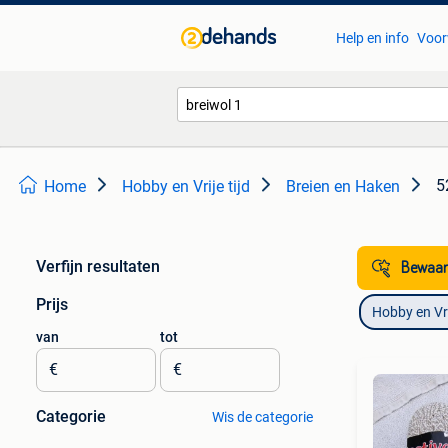
Help en info
Voor
5
Home
Hobby en Vrije tijd
Breien en Haken
Verfijn resultaten
Bewaar
Prijs
Hobby en Vrij
van
tot
€
€
Categorie
Wis de categorie