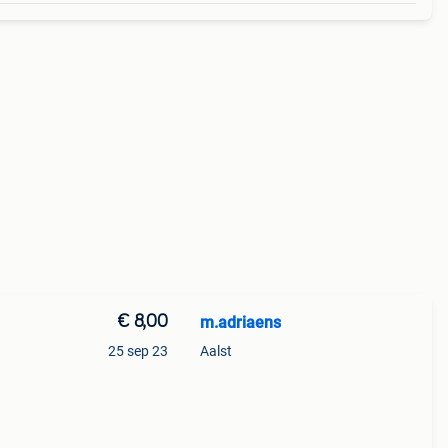
€ 8,00
m.adriaens
25 sep 23
Aalst