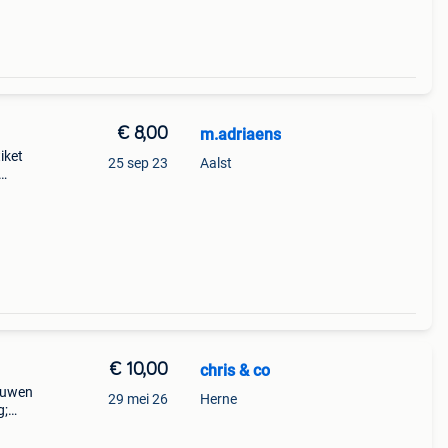
€ 8,00
m.adriaens
iket
25 sep 23
Aalst
€ 10,00
chris & co
kluwen
29 mei 26
Herne
g;
 zie