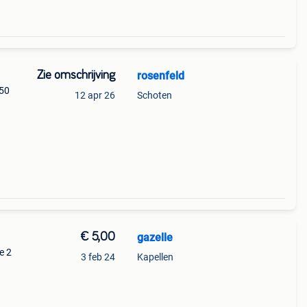
Zie omschrijving
rosenfeld
.50
12 apr 26
Schoten
€ 5,00
gazelle
e 2
3 feb 24
Kapellen