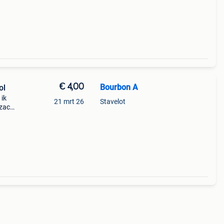
€ 4,00
Bourbon A
ol
 ik
21 mrt 26
Stavelot
 zacht
l