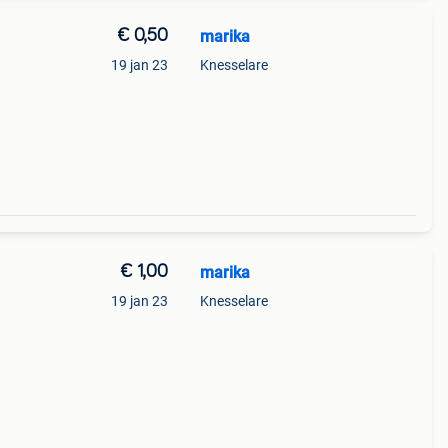
€ 0,50
marika
19 jan 23
Knesselare
€ 1,00
marika
19 jan 23
Knesselare