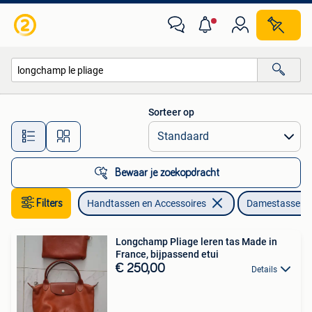
Tassen | Damestassen
Sorteer op
Alle afstanden…
Bewaar je zoekopdracht
Filters
Handtassen en Accessoires
Damestassen
Longchamp Pliage leren tas Made in
France, bijpassend etui
€ 250,00
Details