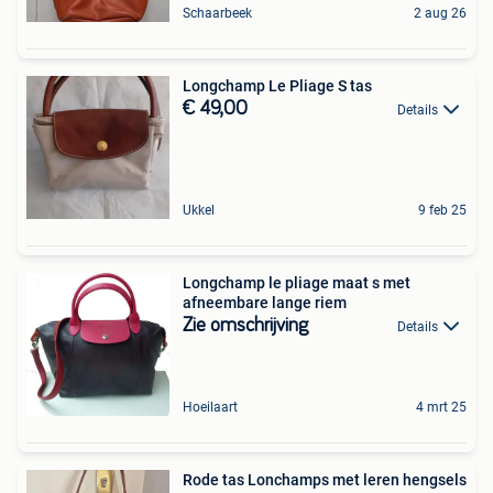
Schaarbeek
2 aug 26
Longchamp Le Pliage S tas
€ 49,00
Details
Ukkel
9 feb 25
Longchamp le pliage maat s met
afneembare lange riem
Zie omschrijving
Details
Hoeilaart
4 mrt 25
Rode tas Lonchamps met leren hengsels