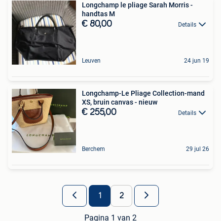
Longchamp le pliage Sarah Morris -
handtas M
€ 80,00
Details
Leuven
24 jun 19
Longchamp-Le Pliage Collection-mand
XS, bruin canvas - nieuw
€ 255,00
Details
Berchem
29 jul 26
1
2
Pagina 1 van 2