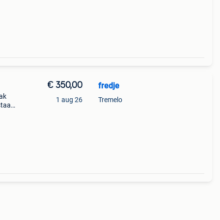
€ 350,00
fredje
ak
1 aug 26
Tremelo
staat
 op