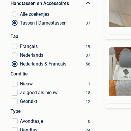
Handtassen en Accessoires
Alle zoekertjes
Tassen | Damestassen
37
Taal
Français
19
Nederlands
37
Nederlands & Français
56
Conditie
Nieuw
1
Zo goed als nieuw
18
Gebruikt
12
Type
Avondtasje
0
Handtas
24