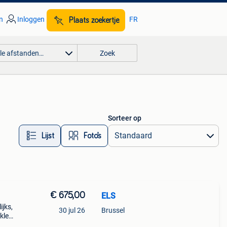
n
Inloggen
FR
Plaats zoekertje
lle afstanden…
Zoek
Sorteer op
Lijst
Foto’s
€ 675,00
ELS
jks,
30 jul 26
Brussel
kleur
s