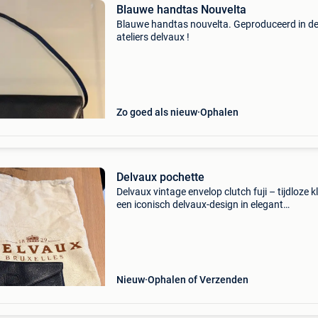
Blauwe handtas Nouvelta
Blauwe handtas nouvelta. Geproduceerd in d
ateliers delvaux !
Zo goed als nieuw
Ophalen
Delvaux pochette
Delvaux vintage envelop clutch fuji – tijdloze k
een iconisch delvaux-design in elegant
donkerblauw leder. Deze vintage envelop clutc
dé perfecte metgezel voor een avondje uit – stij
ver
Nieuw
Ophalen of Verzenden