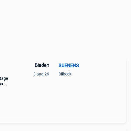
Bieden
SUENENS
3 aug 26
Dilbeek
ntage
er
er
nt kw