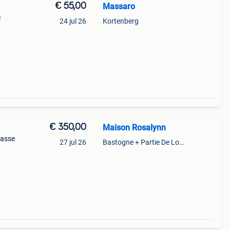
€ 55,00
Massaro
e
24 jul 26
Kortenberg
€ 350,00
Maison Rosalynn
lasse
27 jul 26
Bastogne + Partie De Longchamps Et Sibret
h is
lvol,