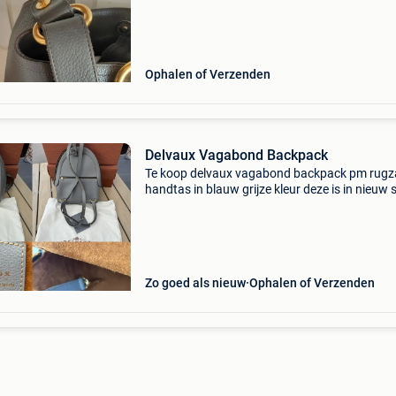
te.dragen.
Ophalen of Verzenden
Delvaux Vagabond Backpack
Te koop delvaux vagabond backpack pm rugz
handtas in blauw grijze kleur deze is in nieuw 
inclusief stoffen zak, spiegel en doos. Indien
interesse gelieve te mailen, sms’en of te bellen
0476
Zo goed als nieuw
Ophalen of Verzenden