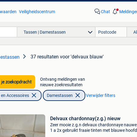
waarden
Veiligheidscentrum
Chat
Meldinge
Tassen | Damestassen
A
37 resultaten
voor 'delvaux blauw'
estassen
Ontvang meldingen van
 je zoekopdracht
nieuwe zoekresultaten
en Accessoires
Damestassen
Verwijder filters
Delvaux chardonnay(z.g.) nieuw
Zeer mooie z.g.n delvaux chardonnaye nauweli
1 a 2x gebruikt fraaie tinten met blauwe hoofd
middengrijs vaste prijs 675 euro ook overcros