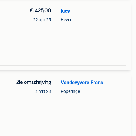
€ 425,00
lucs
22 apr 25
Hever
Zie omschrijving
Vandevyvere Frans
4 mrt 23
Poperinge