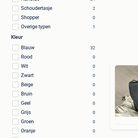
Schoudertasje
2
Shopper
0
Overige typen
1
Kleur
Blauw
32
Rood
0
Wit
0
Zwart
0
Beige
0
Bruin
0
Geel
0
Grijs
0
Groen
0
Oranje
0