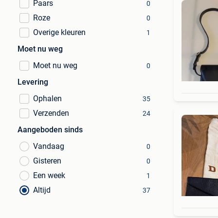
Paars
0
Roze
0
Overige kleuren
1
Moet nu weg
Moet nu weg
0
Levering
Ophalen
35
Verzenden
24
Aangeboden sinds
Vandaag
0
Gisteren
0
Een week
1
Altijd
37