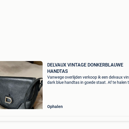
DELVAUX VINTAGE DONKERBLAUWE
HANDTAS
Vanwege overlijden verkoop ik een delvaux vi
dark blue handtas in goede staat. Af te halen t
plaatse te 1700 dilbeek. Alleen betaling cash t
plaatse bij afhalen . Maak een correct bod wa
Ophalen