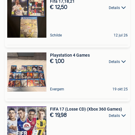
Fifa 17,18,21
€ 12,50
Details
Schilde
12 jul 26
Playstation 4 Games
€ 1,00
Details
Evergem
19 okt 25
FIFA 17 (Losse CD) (Xbox 360 Games)
€ 19,98
Details