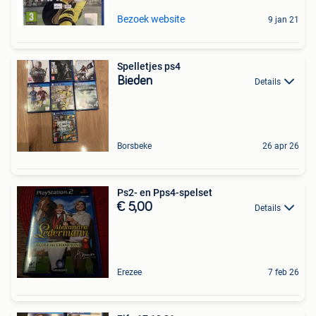
Bezoek website
9 jan 21
Spelletjes ps4
Bieden
Details
Borsbeke
26 apr 26
Ps2- en Pps4-spelset
€ 5,00
Details
Erezee
7 feb 26