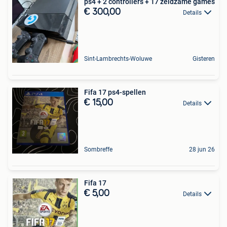
ps4 + 2 controllers + 17 zeldzame games
€ 300,00
Details
Sint-Lambrechts-Woluwe
Gisteren
Fifa 17 ps4-spellen
€ 15,00
Details
Sombreffe
28 jun 26
Fifa 17
€ 5,00
Details