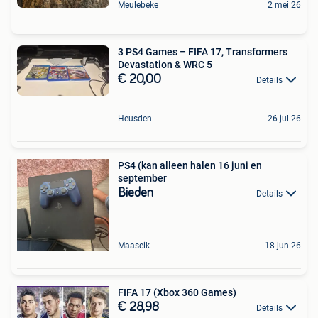
Meulebeke
2 mei 26
3 PS4 Games – FIFA 17, Transformers
Devastation & WRC 5
€ 20,00
Details
Heusden
26 jul 26
PS4 (kan alleen halen 16 juni en
september
Bieden
Details
Maaseik
18 jun 26
FIFA 17 (Xbox 360 Games)
€ 28,98
Details