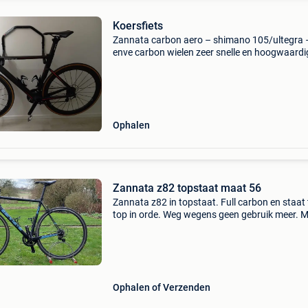
Koersfiets
Zannata carbon aero – shimano 105/ultegra 
enve carbon wielen zeer snelle en hoogwaardi
carbon racefiets in goede staat. Dankzij het st
aerodynamische carbon frame, de diepe enve
carbon wielset
Ophalen
Zannata z82 topstaat maat 56
Zannata z82 in topstaat. Full carbon en staat 
top in orde. Weg wegens geen gebruik meer. 
56. Geschikt voor rond 175 a 185 cm.
Schakelsysteem campagnolo potenza.
Ophalen of Verzenden