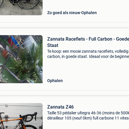
Zo goed als nieuw
Ophalen
Zannata Racefiets - Full Carbon - Goed
Staat
Te koop: een mooie zannata racefiets, volledig
carbon, in goede staat. Ideaal voor de beginn
of gevorderde fietser die op zoek is naar een li
en snelle fiets. De fiets is goed onderhouden
Ophalen
Zannata Z46
Taille 53 pédalier ultegra 46-36 (moins de 50
dérailleur 105 (neuf 0km) full carbone 11 vite
vendu avec pédales et support garmin