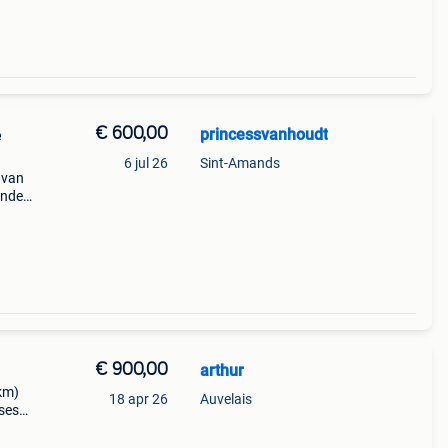
€ 600,00
princessvanhoudt
e
6 jul 26
Sint-Amands
 van
ende
chte
€ 900,00
arthur
0km)
18 apr 26
Auvelais
sses