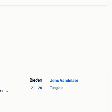
Bieden
Jens Vandelaer
2 jul 26
Tongeren
en na
 weg