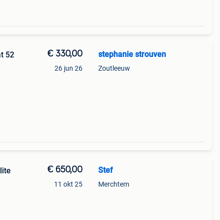
€ 330,00
stephanie strouven
t 52
26 jun 26
Zoutleeuw
€ 650,00
Stef
lite
11 okt 25
Merchtem