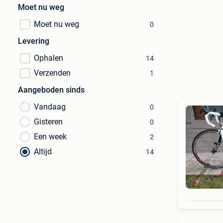
Moet nu weg
Moet nu weg
0
Levering
Ophalen
14
Verzenden
1
Aangeboden sinds
Vandaag
0
Gisteren
0
Een week
2
Altijd
14