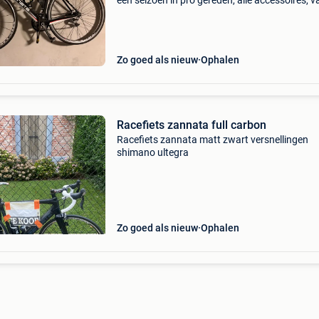
een seizoen in pro gereden, alle accessoires, v
wielen tot de derailleur tot het zadel en de
boordcomputer hebben nauwelijks bijna 100 
gere
Zo goed als nieuw
Ophalen
Racefiets zannata full carbon
Racefiets zannata matt zwart versnellingen
shimano ultegra
Zo goed als nieuw
Ophalen