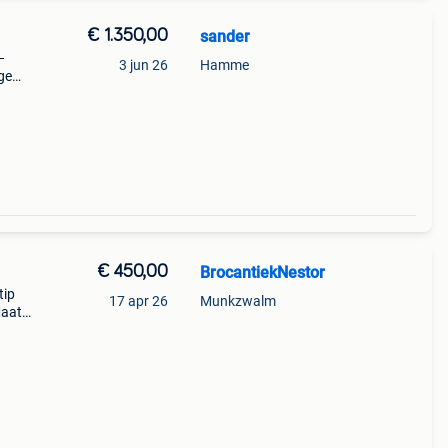
€ 1.350,00
sander
–
3 jun 26
Hamme
ge
ijve
€ 450,00
BrocantiekNestor
tip
17 apr 26
Munkzwalm
Maat