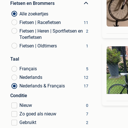
Fietsen en Brommers
Alle zoekertjes
Fietsen | Racefietsen
11
Fietsen | Heren | Sportfietsen en
2
Toerfietsen
Fietsen | Oldtimers
1
Taal
Français
5
Nederlands
12
Nederlands & Français
17
Conditie
Nieuw
0
Zo goed als nieuw
7
Gebruikt
2