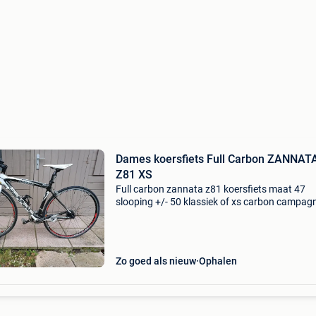
Dames koersfiets Full Carbon ZANNAT
Z81 XS
Full carbon zannata z81 koersfiets maat 47
slooping +/- 50 klassiek of xs carbon campag
centaur groepset 2x10 versnellingen zanata
carbon zadelpen met fi&#39;zi:k zadel campa
vento reacti
Zo goed als nieuw
Ophalen