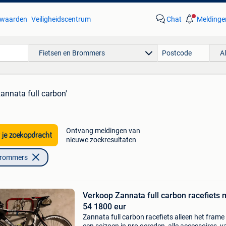
waarden
Veiligheidscentrum
Chat
Meldinge
Fietsen en Brommers
A
zannata full carbon'
Ontvang meldingen van
 je zoekopdracht
nieuwe zoekresultaten
Brommers
Verkoop Zannata full carbon racefiets 
54 1800 eur
Zannata full carbon racefiets alleen het frame