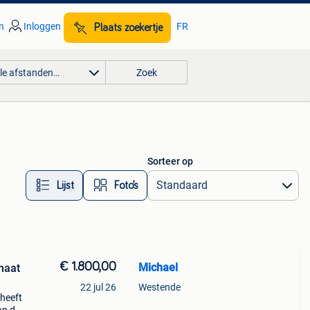
n
Inloggen
FR
Plaats zoekertje
lle afstanden…
Zoek
Sorteer op
Lijst
Foto’s
€ 1.800,00
Michael
maat
22 jul 26
Westende
 heeft