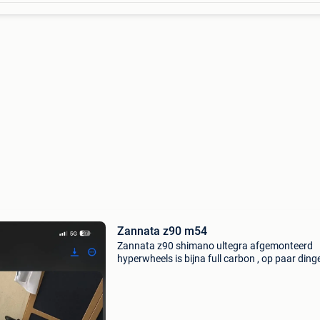
Zannata z90 m54
Zannata z90 shimano ultegra afgemonteerd
hyperwheels is bijna full carbon , op paar ding
zoals stuurpen & stuur , mag weg .. Moet niet
1800€