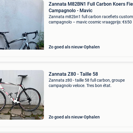
Zannata M82BN1 Full Carbon Koers Fie
Campagnolo - Mavic
Zannata m82bn1 full carbon racefiets custom
campagnolo – mavic cosmic vraagprijs: €650
bieden toegestaan mooie en lichte zannata
m82bn1 full carbon racefiets te koop. Een spo
kwaliteits
Zo goed als nieuw
Ophalen
Zannata Z80 - Taille 58
Zannata z80 - taille 58 full carbon, groupe
campagnolo veloce. Tres bon état.
Zo goed als nieuw
Ophalen