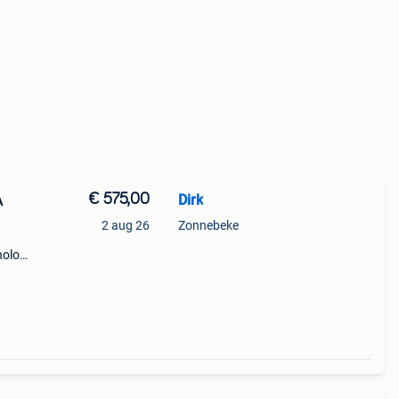
€ 575,00
Dirk
A
2 aug 26
Zonnebeke
nolo
gnolo