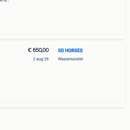
an de
km
€ 650,00
SD HORSES
2 aug 26
Waasmunster