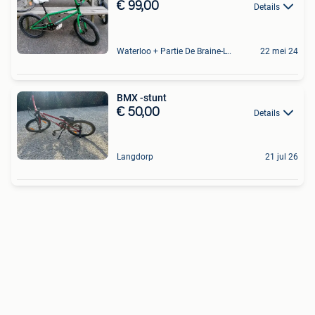
€ 99,00
Details
Waterloo + Partie De Braine-L'Alleud, De Ohain
22 mei 24
BMX -stunt
€ 50,00
Details
Langdorp
21 jul 26