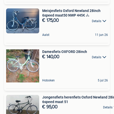
Meisjesfiets Oxford Newland 28inch
6speed maat50 NWP 445€ 🚴
€ 175,00
Details
Aalst
11 jun 26
Damesfiets OXFORD 28inch
€ 140,00
Details
Hoboken
5 jul 26
Jongensfiets herenfiets Oxford Newland 28i
6speed maat 51
€ 95,00
Details