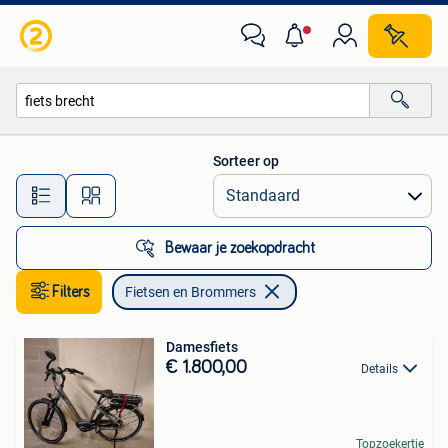
Fietsen en Brommers
Sorteer op
Alle afstanden…
Bewaar je zoekopdracht
Filters
Fietsen en Brommers
Damesfiets
€ 1.800,00
Details
Topzoekertje