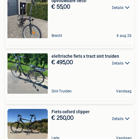
opvouwbare fiets!
€ 55,00
Details
Brecht
6 aug 26
eleltrische fiets x tract sint truiden
€ 495,00
Details
Sint-Truiden
Vandaag
Fiets oxford clipper
€ 250,00
Details
Lede
Vandaag