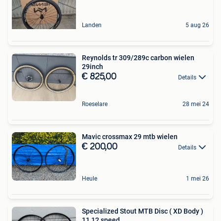
Landen
5 aug 26
Reynolds tr 309/289c carbon wielen
29inch
€ 825,00
Details
Roeselare
28 mei 24
Mavic crossmax 29 mtb wielen
€ 200,00
Details
Heule
1 mei 26
Specialized Stout MTB Disc ( XD Body )
11,12 speed