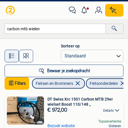
Fietsonderdelen
Sorteer op
Alle afstanden…
Bewaar je zoekopdracht
Filters
Fietsen en Brommers
Fietsonderdelen
DT Swiss Xrc 1501 Carbon MTB 29er
wielset Boost 110/148 ,,
€ 972,00
Details
Topadvertentie
Bezoek website
Gisteren