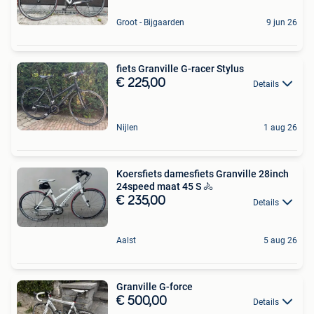
Groot - Bijgaarden
9 jun 26
fiets Granville G-racer Stylus
€ 225,00
Details
Nijlen
1 aug 26
Koersfiets damesfiets Granville 28inch
24speed maat 45 S 🚴
€ 235,00
Details
Aalst
5 aug 26
Granville G-force
€ 500,00
Details