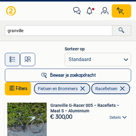
Fietsen | Racefietsen
Sorteer op
Alle afstanden…
Bewaar je zoekopdracht
Filters
Fietsen en Brommers
Racefietsen
Ver
Granville G-Racer 005 – Racefiets –
Maat S – Aluminium
€ 300,00
Details