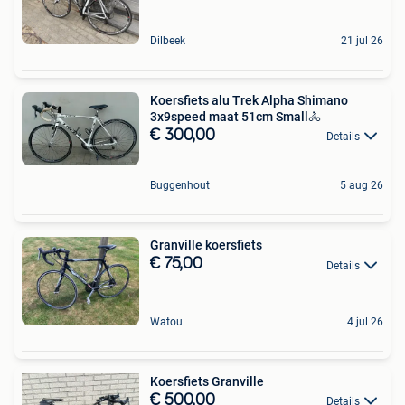
Dilbeek
21 jul 26
Koersfiets alu Trek Alpha Shimano
3x9speed maat 51cm Small🚴
€ 300,00
Details
Buggenhout
5 aug 26
Granville koersfiets
€ 75,00
Details
Watou
4 jul 26
Koersfiets Granville
€ 500,00
Details