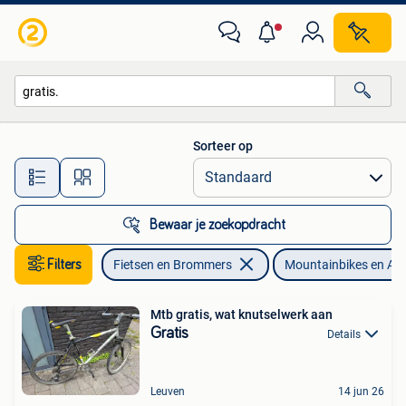
Fietsen | Mountainbikes en ATB
Sorteer op
Alle afstanden…
Bewaar je zoekopdracht
Filters
Fietsen en Brommers
Mountainbikes en AT
Mtb gratis, wat knutselwerk aan
Gratis
Details
Leuven
14 jun 26