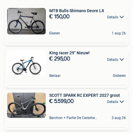
MTB Bulls Shimano Deore LX
€ 150,00
Details
Ekeren
1 aug 26
King racer 29" Nieuw!
€ 295,00
Details
Berlaar
Gisteren
SCOTT SPARK RC EXPERT 2027 groot
€ 5.599,00
Details
Barchon + Partie De Cerexhe - Heuseux, De Evegnee - Tignee
3 aug 26