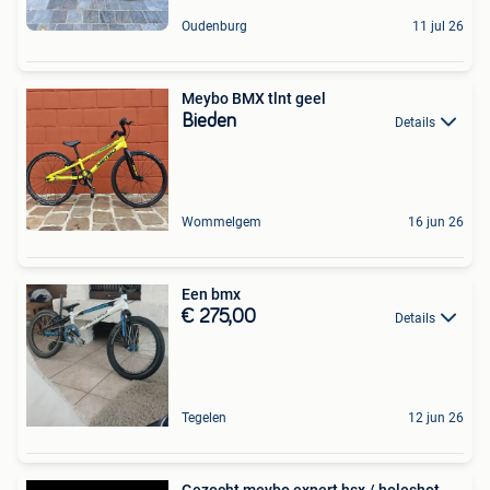
Oudenburg
11 jul 26
Meybo BMX tlnt geel
Bieden
Details
Wommelgem
16 jun 26
Een bmx
€ 275,00
Details
Tegelen
12 jun 26
Gezocht meybo expert hsx / holeshot