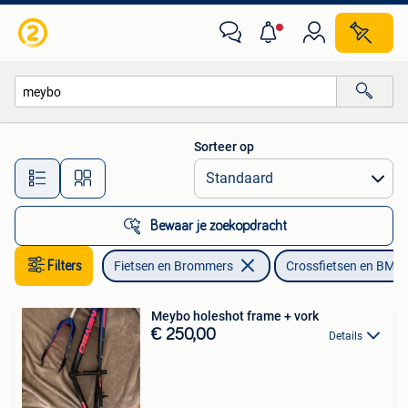
Fietsen | Crossfietsen en BMX
Sorteer op
Alle afstanden…
Bewaar je zoekopdracht
Filters
Fietsen en Brommers
Crossfietsen en BMX
Meybo holeshot frame + vork
€ 250,00
Details