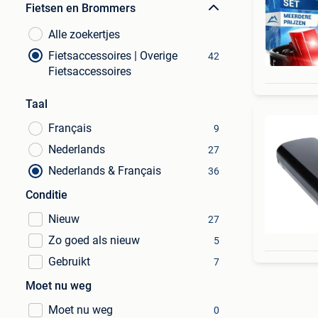
Fietsen en Brommers
Alle zoekertjes
Fietsaccessoires | Overige
42
Fietsaccessoires
Taal
Français
9
Nederlands
27
Nederlands & Français
36
Conditie
Nieuw
27
Zo goed als nieuw
5
Gebruikt
7
Moet nu weg
Moet nu weg
0