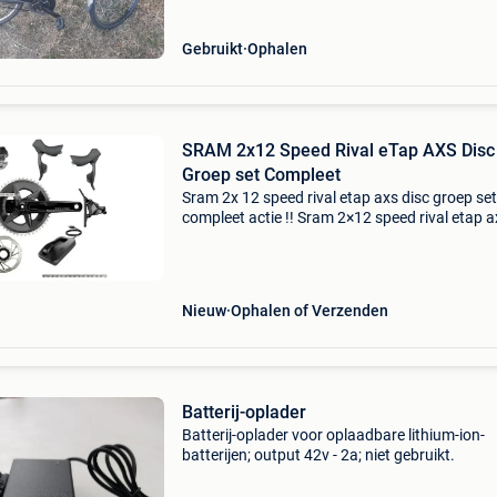
Gebruikt
Ophalen
SRAM 2x12 Speed Rival eTap AXS Disc
Groep set Compleet
Sram 2x 12 speed rival etap axs disc groep set
compleet actie !! Sram 2×12 speed rival etap a
disc groep set bevat de volgende onderdelen: 
sram rival etap axs achterderailleur 12 speed 
sram
Nieuw
Ophalen of Verzenden
Batterij-oplader
Batterij-oplader voor oplaadbare lithium-ion-
batterijen; output 42v - 2a; niet gebruikt.