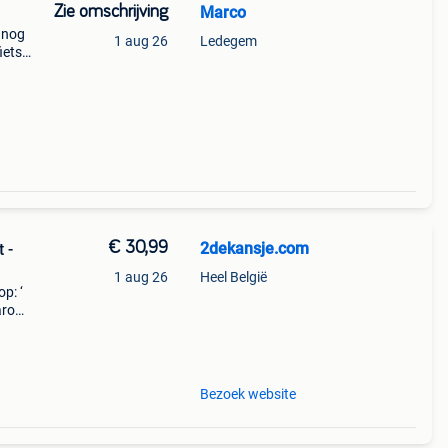
Zie omschrijving
Marco
 nog
1 aug 26
Ledegem
iets.
rijs.
€ 30,99
2dekansje.com
 -
1 aug 26
Heel België
p: ‘
aarom
ld,
o
Bezoek website