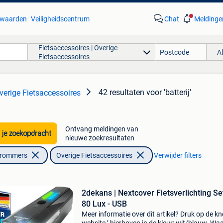
waarden
Veiligheidscentrum
Chat
Meldinge
Fietsaccessoires | Overige
A
Fietsaccessoires
42 resultaten
voor 'batterij'
verige Fietsaccessoires
Ontvang meldingen van
 je zoekopdracht
nieuwe zoekresultaten
Brommers
Overige Fietsaccessoires
Verwijder filters
2dekans | Nextcover Fietsverlichting Set
80 Lux - USB
Meer informatie over dit artikel? Druk op de kno