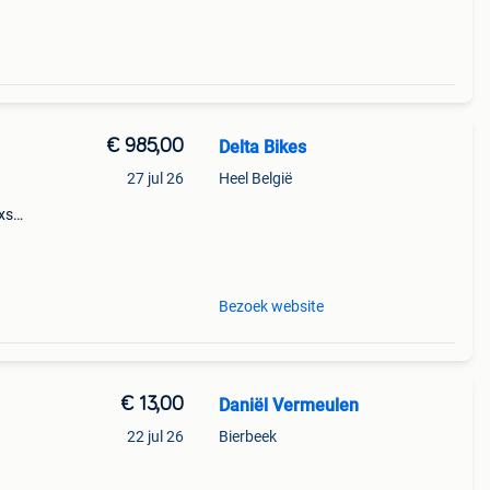
€ 985,00
Delta Bikes
27 jul 26
Heel België
xs
1x
e1 1x
Bezoek website
€ 13,00
Daniël Vermeulen
22 jul 26
Bierbeek