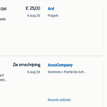
€ 25,00
Ard
r QM
6 aug 26
Poppel
eels
rij
Zie omschrijving
AccuCompany
6 aug 26
Sorinnes + Partie De Achene
s?!
res!
 met
r
Bezoek website