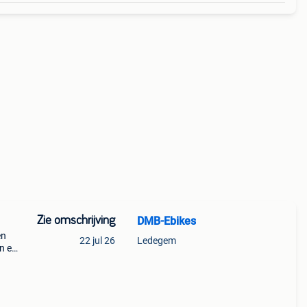
Zie omschrijving
DMB-Ebikes
en
22 jul 26
Ledegem
n en
ock. U