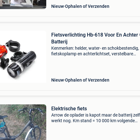
Nieuw
Ophalen of Verzenden
Fietsverlichting Hb-618 Voor En Achter
Batterij
Kenmerken: helder, water- en schokbestendig,
fietskoplamp en achterlichtset, verstelbare
hellingshoek met een elastische hoofdband ty
fietslamp lampenkapmateriaal: kunststof
cementkleur: zwart (kop
Nieuw
Ophalen of Verzenden
Elektrische fiets
Arrow de oplader is kapot maar de batterij zelf
werkt nog. Km stand = 10 000 km volgende
herstellingen/vervangingen zijn recent gedaan:
nieuwe bagagedrager, - vervanging achterwie
nieuwe binnen