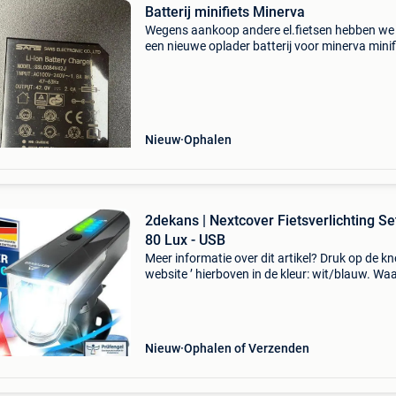
Batterij minifiets Minerva
Wegens aankoop andere el.fietsen hebben we
een nieuwe oplader batterij voor minerva minif
Nooit gebruikt. Mag weg voor helft van nieuwp
Nieuw
Ophalen
2dekans | Nextcover Fietsverlichting Set
80 Lux - USB
Meer informatie over dit artikel? Druk op de kno
website ’ hierboven in de kleur: wit/blauw. W
bestellen bij 2dekansje.com? Voor 16:00 beste
morgen in huis binnen belgië. 1 Jaar garantie 
Nieuw
Ophalen of Verzenden