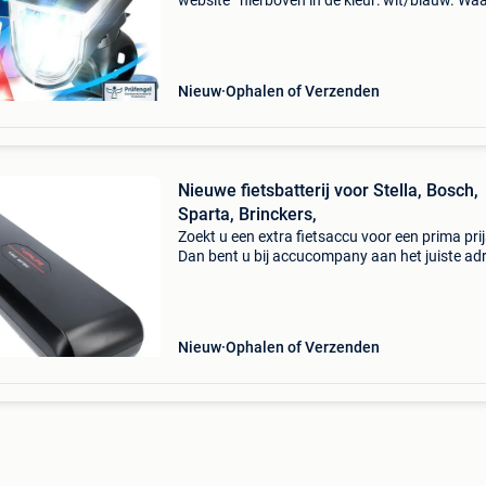
website ’ hierboven in de kleur: wit/blauw. W
bestellen bij 2dekansje.com? Voor 16:00 beste
morgen in huis binnen belgië. 1 Jaar garantie 
Nieuw
Ophalen of Verzenden
Nieuwe fietsbatterij voor Stella, Bosch,
Sparta, Brinckers,
Zoekt u een extra fietsaccu voor een prima prij
Dan bent u bij accucompany aan het juiste ad
Deze batterijen worden in eigen huis gemaakt
panasonic, sanyo of samsung cellen waardoo
kwalite
Nieuw
Ophalen of Verzenden