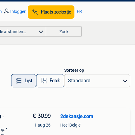
n
Inloggen
FR
Plaats zoekertje
lle afstanden…
Zoek
Sorteer op
Lijst
Foto’s
€ 30,99
2dekansje.com
 -
1 aug 26
Heel België
p: ‘