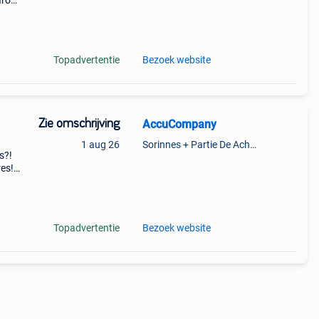
aarom
ld,
o
Topadvertentie
Bezoek website
Zie omschrijving
AccuCompany
1 aug 26
Sorinnes + Partie De Achene
s?!
res!
 met
r
Topadvertentie
Bezoek website