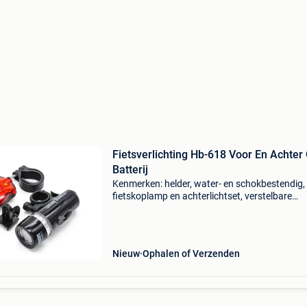
Fietsverlichting Hb-618 Voor En Achter
Batterij
Kenmerken: helder, water- en schokbestendig,
fietskoplamp en achterlichtset, verstelbare
hellingshoek met een elastische hoofdband ty
fietslamp lampenkapmateriaal: kunststof
cementkleur: zwart (kop
Nieuw
Ophalen of Verzenden