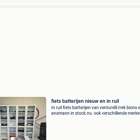
fiets batterijen nieuw en in ruil
In ruil fiets batterijen van venturelli trek bionx 
ansmann in stock.nu ook verschillende merke
moddelen nieuw en in revisie te verkrijgen .
Compatibele bosch batterij verkrijgbaar op st