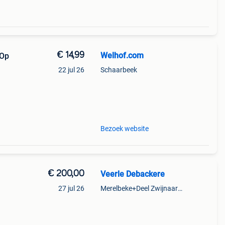
€ 14,99
Welhof.com
 Op
22 jul 26
Schaarbeek
pe:
Bezoek website
€ 200,00
Veerle Debackere
27 jul 26
Merelbeke+Deel Zwijnaarde
 -
l met