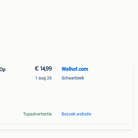
€ 14,99
Welhof.com
 Op
1 aug 26
Schaarbeek
pe:
Topadvertentie
Bezoek website