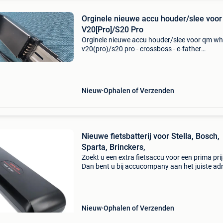
Orginele nieuwe accu houder/slee voo
V20[Pro]/S20 Pro
Orginele nieuwe accu houder/slee voor qm wh
v20(pro)/s20 pro - crossboss - e-father
trefwoorden: ouxi fatbike accuslee cooryda e-
father crossboss la souris batterijhouder batte
a63683
Nieuw
Ophalen of Verzenden
Nieuwe fietsbatterij voor Stella, Bosch,
Sparta, Brinckers,
Zoekt u een extra fietsaccu voor een prima prij
Dan bent u bij accucompany aan het juiste ad
Deze batterijen worden in eigen huis gemaakt
panasonic, sanyo of samsung cellen waardoo
kwalite
Nieuw
Ophalen of Verzenden