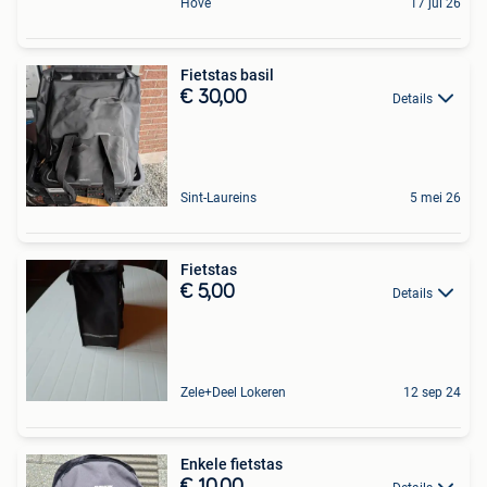
Hove
17 jul 26
Fietstas basil
€ 30,00
Details
Sint-Laureins
5 mei 26
Fietstas
€ 5,00
Details
Zele+Deel Lokeren
12 sep 24
Enkele fietstas