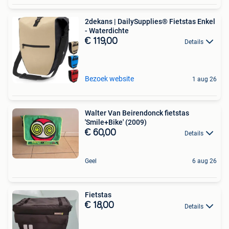
2dekans | DailySupplies® Fietstas Enkel
- Waterdichte
€ 119,00
Details
Bezoek website
1 aug 26
Walter Van Beirendonck fietstas
'Smile+Bike' (2009)
€ 60,00
Details
Geel
6 aug 26
Fietstas
€ 18,00
Details