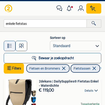
Fietsaccessoires | Fietstassen
Sorteer op
Alle afstanden…
Bewaar je zoekopdracht
Filters
Fietsen en Brommers
Fietstassen
Ver
2dekans | DailySupplies® Fietstas Enkel
- Waterdichte
€ 119,00
Details
Topadvertentie