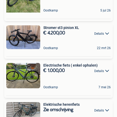
Oostkamp
5 jul 26
Stromer st3 pinion XL
€ 4.200,00
Details
Oostkamp
22 mrt 26
Electrische fiets ( enkel ophalen)
€ 1.000,00
Details
Oostkamp
7 mei 26
Elektrische herenfiets
Zie omschrijving
Details