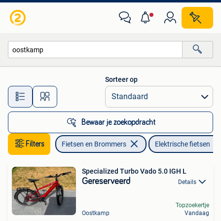
Elektrische fietsen
Sorteer op
Alle afstanden…
Bewaar je zoekopdracht
Filters
Fietsen en Brommers
Elektrische fietsen
Specialized Turbo Vado 5.0 IGH L
Gereserveerd
Details
Topzoekertje
Oostkamp
Vandaag