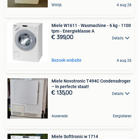
Wilrijk
4 aug 26
Miele W1611 - Wasmachine - 6 kg - 1100
tpm - Energieklasse A
€ 399,00
Details
Bezoek website
4 aug 26
Miele Novotronic T494C Condensdroger
– In perfecte staat!
€ 135,00
Details
Assenede
Eergisteren
Miele Softtronic w 1714