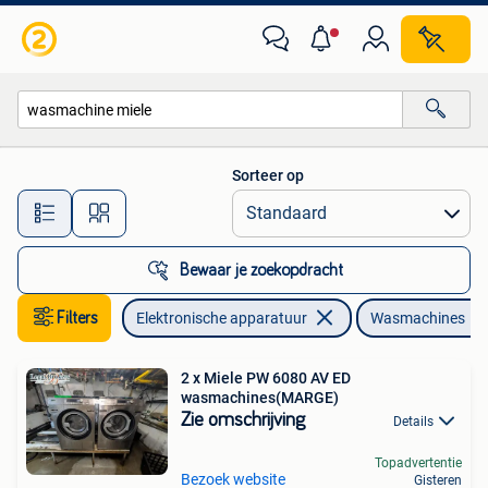
Wasmachines
Sorteer op
Alle afstanden…
Bewaar je zoekopdracht
Filters
Elektronische apparatuur
Wasmachines
2 x Miele PW 6080 AV ED
wasmachines(MARGE)
Zie omschrijving
Details
Topadvertentie
Bezoek website
Gisteren