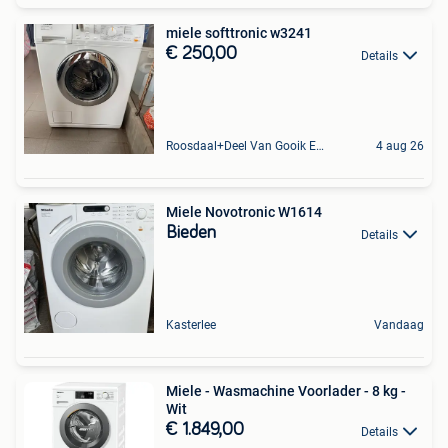
miele softtronic w3241
€ 250,00
Details
Roosdaal+Deel Van Gooik En Sint-Kwintens-Lennik
4 aug 26
Miele Novotronic W1614
Bieden
Details
Kasterlee
Vandaag
Miele - Wasmachine Voorlader - 8 kg -
Wit
€ 1.849,00
Details