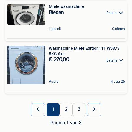
Miele wasmachine
Bieden
Details
Hasselt
Gisteren
Wasmachine Miele Edition111 W5873
8KG A++
€ 270,00
Details
Puurs
4 aug 26
1
2
3
Pagina 1 van 3