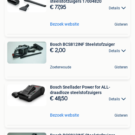
steelstofzuigers 17004820
€ 77,95
Details
Bezoek website
Gisteren
Bosch BCS812INF Steelstofzuiger
€ 2,00
Details
Zoeterwoude
Gisteren
Bosch Snellader Power for ALL-
draadloze steelstofzuigers
€ 48,50
Details
Bezoek website
Gisteren