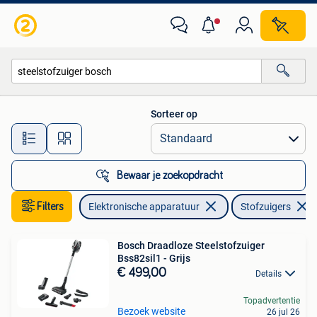
Stofzuigers
Sorteer op
Alle afstanden…
Bewaar je zoekopdracht
Filters
Elektronische apparatuur
Stofzuigers
Bosch Draadloze Steelstofzuiger
Bss82sil1 - Grijs
€ 499,00
Details
Topadvertentie
Bezoek website
26 jul 26