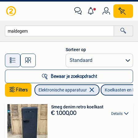
Koelkasten en IJskasten
Sorteer op
Alle afstanden…
Bewaar je zoekopdracht
Filters
Elektronische apparatuur
Koelkasten en IJ
Smeg denim retro koelkast
€ 1.000,00
Details