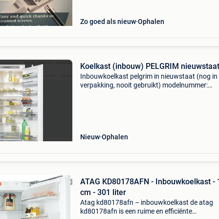
Zo goed als nieuw
Ophalen
Koelkast (inbouw) PELGRIM nieuwstaa
Inbouwkoelkast pelgrim in nieuwstaat (nog in
verpakking, nooit gebruikt) modelnummer:
pks35178 nieuwprijs: 1139 euro
Nieuw
Ophalen
ATAG KD80178AFN - Inbouwkoelkast - 
cm - 301 liter
Atag kd80178afn – inbouwkoelkast de atag
kd80178afn is een ruime en efficiënte