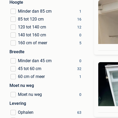
Hoogte
Minder dan 85 cm
1
85 tot 120 cm
16
120 tot 140 cm
12
140 tot 160 cm
0
160 cm of meer
5
Breedte
Minder dan 45 cm
0
45 tot 60 cm
32
60 cm of meer
1
Moet nu weg
Moet nu weg
0
Levering
Ophalen
63