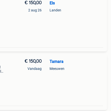
€ 150,00
Els
2 aug 26
Landen
€ 150,00
Tamara
t
Vandaag
Meeuwen
l
,
oed