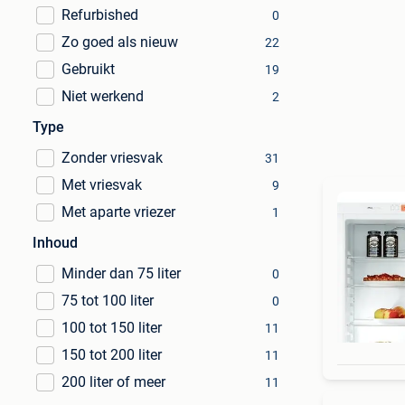
Refurbished
0
Zo goed als nieuw
22
Gebruikt
19
Niet werkend
2
Type
Zonder vriesvak
31
Met vriesvak
9
Met aparte vriezer
1
Inhoud
Minder dan 75 liter
0
75 tot 100 liter
0
100 tot 150 liter
11
150 tot 200 liter
11
200 liter of meer
11