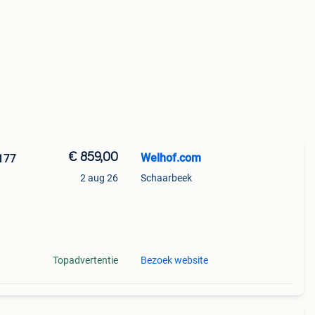
€ 859,00
Welhof.com
177
2 aug 26
Schaarbeek
 van
Topadvertentie
Bezoek website