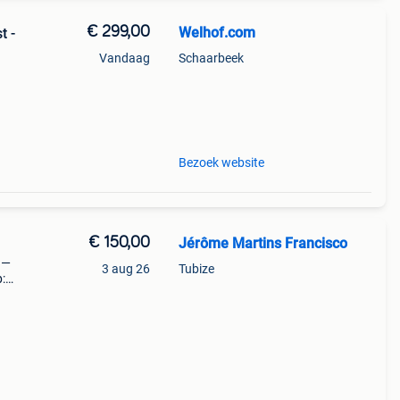
€ 299,00
Welhof.com
t -
Vandaag
Schaarbeek
ale
Bezoek website
€ 150,00
Jérôme Martins Francisco
 —
3 aug 26
Tubize
:
in