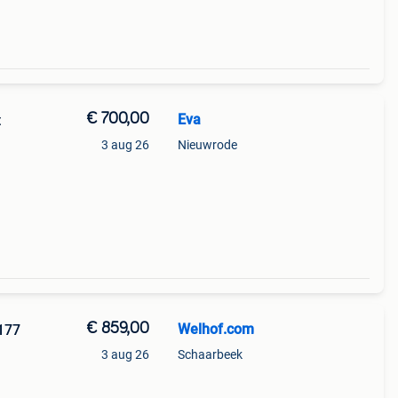
€ 700,00
Eva
t
3 aug 26
Nieuwrode
€ 859,00
Welhof.com
177
3 aug 26
Schaarbeek