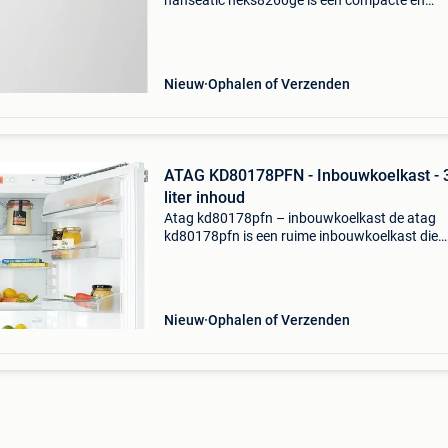
hanseatic heks8260ge is een compacte en
efficiënte inbouwkoelkast, ontworpen voor
naadloze integratie in uw keuken. Met een tot
inhoud van 104 liter biedt d
Nieuw
Ophalen of Verzenden
ATAG KD80178PFN - Inbouwkoelkast - 
liter inhoud
Atag kd80178pfn – inbouwkoelkast de atag
kd80178pfn is een ruime inbouwkoelkast die
naadloos in je keukenontwerp past. Met een r
inhoud van 301 liter biedt dit model meer dan
genoeg ruimte voor d
Nieuw
Ophalen of Verzenden