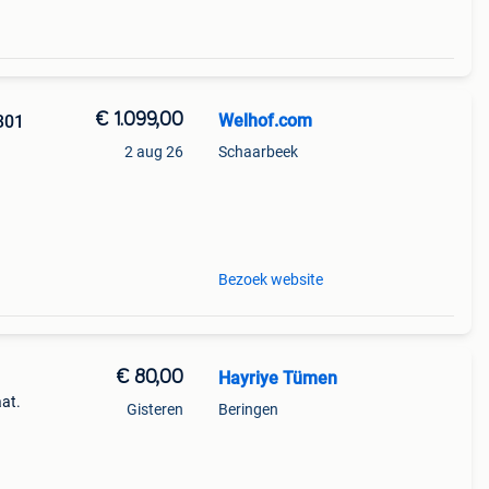
€ 1.099,00
Welhof.com
301
2 aug 26
Schaarbeek
oyale
Bezoek website
€ 80,00
Hayriye Tümen
at.
Gisteren
Beringen