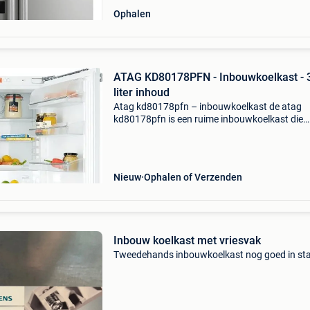
Ophalen
ATAG KD80178PFN - Inbouwkoelkast - 
liter inhoud
Atag kd80178pfn – inbouwkoelkast de atag
kd80178pfn is een ruime inbouwkoelkast die
naadloos in je keukenontwerp past. Met een r
inhoud van 301 liter biedt dit model meer dan
genoeg ruimte voor d
Nieuw
Ophalen of Verzenden
Inbouw koelkast met vriesvak
Tweedehands inbouwkoelkast nog goed in sta