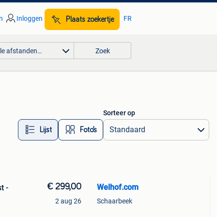
n
Inloggen
FR
Plaats zoekertje
lle afstanden…
Zoek
Sorteer op
Lijst
Foto’s
€ 299,00
Welhof.com
t -
2 aug 26
Schaarbeek