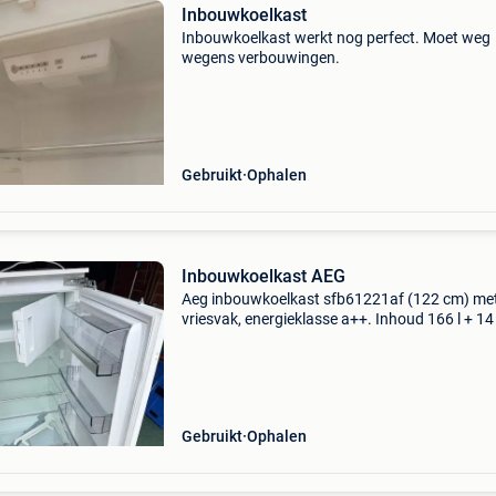
Inbouwkoelkast
Inbouwkoelkast werkt nog perfect. Moet weg
wegens verbouwingen.
Gebruikt
Ophalen
Inbouwkoelkast AEG
Aeg inbouwkoelkast sfb61221af (122 cm) me
vriesvak, energieklasse a++. Inhoud 166 l + 14 
vriesvak. Deur-op-deur systeem, led-verlichting
touchcontrol en snelkoel-/snelvriesfunctie. G
werkend en
Gebruikt
Ophalen