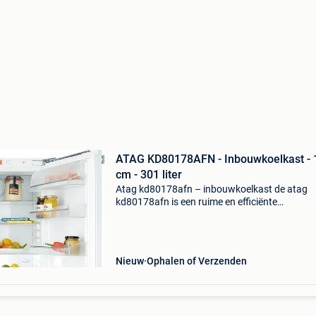
ATAG KD80178AFN - Inbouwkoelkast - 
cm - 301 liter
Atag kd80178afn – inbouwkoelkast de atag
kd80178afn is een ruime en efficiënte
inbouwkoelkast, ontworpen voor naadloze
integratie in uw keuken. Met een netto inhoud
301 liter biedt dit model volop
Nieuw
Ophalen of Verzenden