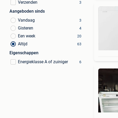
Verzenden
3
Aangeboden sinds
Vandaag
3
Gisteren
4
Een week
20
Altijd
63
Eigenschappen
Energieklasse A of zuiniger
6