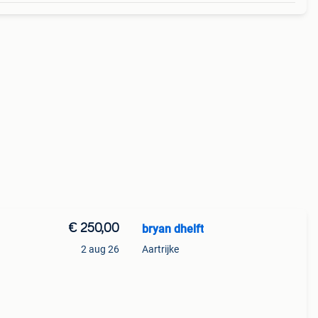
€ 250,00
bryan dhelft
2 aug 26
Aartrijke