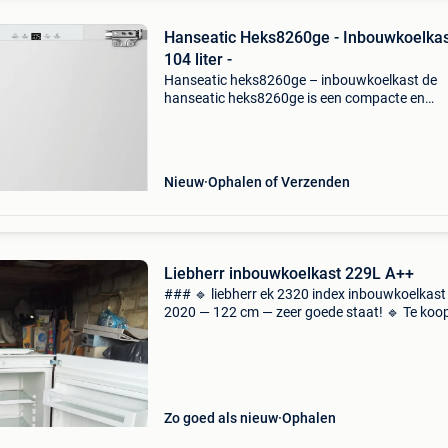
Hanseatic Heks8260ge - Inbouwkoelkas
104 liter -
Hanseatic heks8260ge – inbouwkoelkast de
hanseatic heks8260ge is een compacte en
efficiënte inbouwkoelkast, ontworpen voor
naadloze integratie in uw keuken. Met een tot
inhoud van 104 liter biedt d
Nieuw
Ophalen of Verzenden
Liebherr inbouwkoelkast 229L A++
### 🔹 liebherr ek 2320 index inbouwkoelkast
2020 — 122 cm — zeer goede staat! 🔹 Te koop
liebherr ek 2320 index inbouwkoelkast (2020) 
zeer goede staat, schoongemaakt en
gebruiksklaar! Hoogte: 1
Zo goed als nieuw
Ophalen