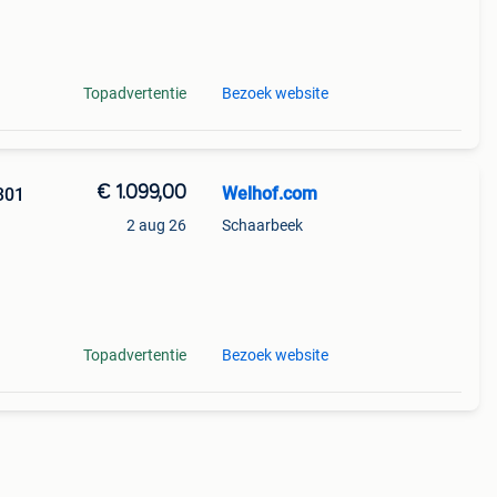
ale
Topadvertentie
Bezoek website
€ 1.099,00
Welhof.com
301
2 aug 26
Schaarbeek
oyale
Topadvertentie
Bezoek website