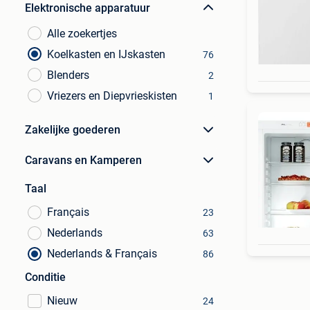
Elektronische apparatuur
Alle zoekertjes
Koelkasten en IJskasten
76
Blenders
2
Vriezers en Diepvrieskisten
1
Zakelijke goederen
Caravans en Kamperen
Taal
Français
23
Nederlands
63
Nederlands & Français
86
Conditie
Nieuw
24