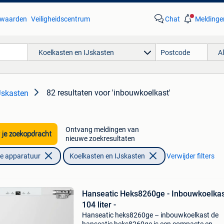
waarden
Veiligheidscentrum
Chat
Meldinge
Koelkasten en IJskasten
A
82 resultaten
voor 'inbouwkoelkast'
Jskasten
Ontvang meldingen van
 je zoekopdracht
nieuwe zoekresultaten
he apparatuur
Koelkasten en IJskasten
Verwijder filters
Hanseatic Heks8260ge - Inbouwkoelkas
104 liter -
Hanseatic heks8260ge – inbouwkoelkast de