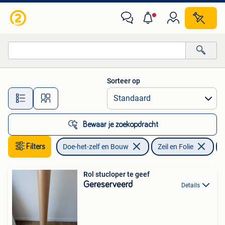
Zeil en Folie
Sorteer op
Alle afstanden…
Bewaar je zoekopdracht
Filters
Doe-het-zelf en Bouw
Zeil en Folie
Rol stucloper te geef
Gereserveerd
Details