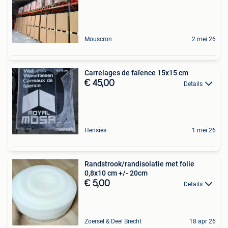
Mouscron
2 mei 26
Carrelages de faïence 15x15 cm
€ 45,00
Details
Hensies
1 mei 26
Randstrook/randisolatie met folie
0,8x10 cm +/- 20cm
€ 5,00
Details
Zoersel & Deel Brecht
18 apr 26