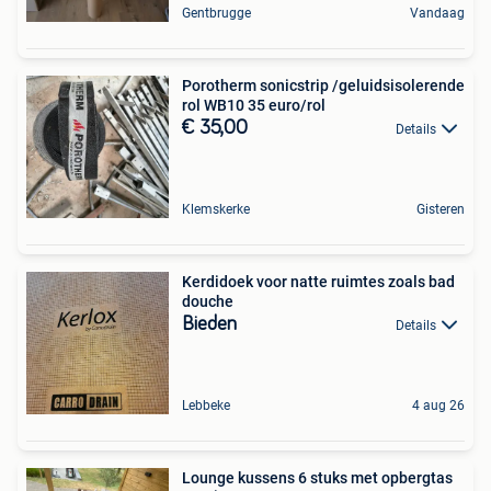
Gentbrugge
Vandaag
Porotherm sonicstrip /geluidsisolerende
rol WB10 35 euro/rol
€ 35,00
Details
Klemskerke
Gisteren
Kerdidoek voor natte ruimtes zoals bad
douche
Bieden
Details
Lebbeke
4 aug 26
Lounge kussens 6 stuks met opbergtas