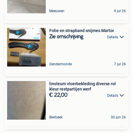
Meeuwen
9 jul 26
Folie en strapband snijmes Martor
Zie omschrijving
Details
Dendermonde
7 jul 26
linoleum vloerbekleding diverse rol
kleur restpartijen werf
€ 22,00
Details
Bierbeek
30 jun 26