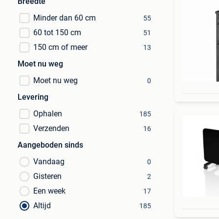
Breedte
Minder dan 60 cm
55
60 tot 150 cm
51
150 cm of meer
13
Moet nu weg
Moet nu weg
0
Levering
Ophalen
185
Verzenden
16
Aangeboden sinds
Vandaag
0
Gisteren
2
Een week
17
Altijd
185