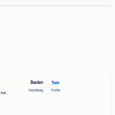
Bieden
Tom
s
Vandaag
Putte
 het
ussels