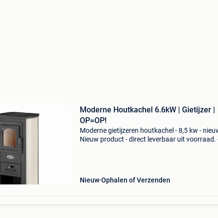
Moderne Houtkachel 6.6kW | Gietijzer |
OP=OP!
Moderne gietijzeren houtkachel - 8,5 kw - nieu
Nieuw product - direct leverbaar uit voorraad. 
Nominaal 6,6 kw (tot 65m²) / maximaal 8,5 kw
85m²) - afmetingen: h 89 x b 39 x d 34 cm -
materiaa
Nieuw
Ophalen of Verzenden