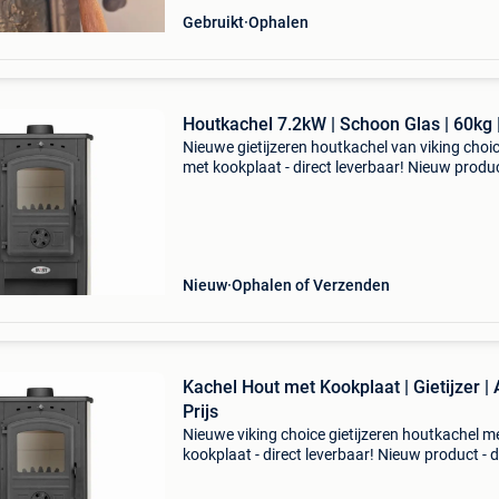
Gebruikt
Ophalen
Houtkachel 7.2kW | Schoon Glas | 60kg 
Nieuwe gietijzeren houtkachel van viking choic
met kookplaat - direct leverbaar! Nieuw produc
direct leverbaar uit voorraad. - Viking choice
gietijzeren houtkachel, nieuw - max. Vermogen
kw
Nieuw
Ophalen of Verzenden
Kachel Hout met Kookplaat | Gietijzer | 
Prijs
Nieuwe viking choice gietijzeren houtkachel m
kookplaat - direct leverbaar! Nieuw product - d
leverbaar uit voorraad. - Viking choice gietijze
houtkachel - verwarmt tot 100 m² (max. 10 K