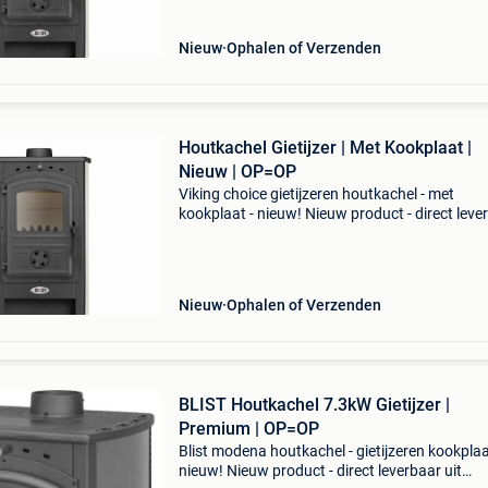
Nieuw
Ophalen of Verzenden
Houtkachel Gietijzer | Met Kookplaat |
Nieuw | OP=OP
Viking choice gietijzeren houtkachel - met
kookplaat - nieuw! Nieuw product - direct leve
uit voorraad. - Verwarmt tot 100 m² (max. 10 
met handige kookplaat - ecodesign 2022 con
& s
Nieuw
Ophalen of Verzenden
BLIST Houtkachel 7.3kW Gietijzer |
Premium | OP=OP
Blist modena houtkachel - gietijzeren kookplaa
nieuw! Nieuw product - direct leverbaar uit