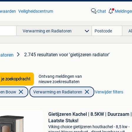
waarden
Veiligheidscentrum
Chat
Meldinge
Verwarming en Radiatoren
A
2.745 resultaten
voor 'gietijzeren radiator'
atoren
Ontvang meldingen van
 je zoekopdracht
nieuwe zoekresultaten
f en Bouw
Verwarming en Radiatoren
Verwijder filters
Gietijzeren Kachel | 8.5KW | Duurzaam |
Laatste Stuks!
Viking choice gietijzeren houtkachel - 8,5 kw -