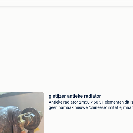
gietijzer antieke radiator
Antieke radiator 2m50 × 60 31 elementen dit i
geen namaak nieuwe "chineese" imitatie, maar
echte werk. 30J geleden zelf afgebroken in br
herenhuis ikv verbouwing. Nieuwe art deco