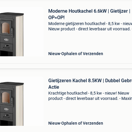
Moderne Houtkachel 6.6kW | Gietijzer |
OP=OP!
Moderne gietijzeren houtkachel - 8,5 kw - nieu
Nieuw product - direct leverbaar uit voorraad. 
Nominaal 6,6 kw (tot 65m²) / maximaal 8,5 kw
85m²) - afmetingen: h 89 x b 39 x d 34 cm -
materiaa
Nieuw
Ophalen of Verzenden
Gietijzeren Kachel 8.5KW | Dubbel Gebru
Actie
Krachtige houtkachel - 8,5 kw - nieuw! Nieuw
product - direct leverbaar uit voorraad. - Max
vermogen: 8,5 kw (verwarmt tot 85m²) - gietij
kookplaat: ideaal voor maaltijden bereiden -
robuust
Nieuw
Ophalen of Verzenden