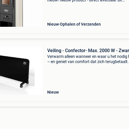
nieuw! Nieuw product - direct leverbaar uit
voorraad. - Maximaal verwarmingsvermogen: 
kw (tot 85 m²) - inclusief gietijzeren kookplaat
vuurpot
Nieuw
Ophalen of Verzenden
Veiling - Confector- Max. 2000 W - Zwa
Verwarm alleen wanneer en waar u het nodig 
– en geniet van comfort dat zich terugbetaalt.
2000 w glazen kachel levert gerichte
infraroodwarmte zonder onnodige
energieverspilling. Of het nu in
Nieuw