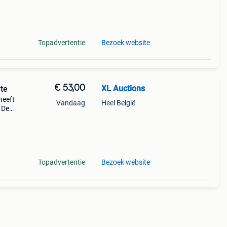
8,5
 &
Topadvertentie
Bezoek website
€ 53,00
XL Auctions
rte
heeft
Vandaag
Heel België
 De
Topadvertentie
Bezoek website