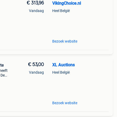
€ 313,96
VikingChoice.nl
Vandaag
Heel België
8,5
 &
Bezoek website
€ 53,00
XL Auctions
rte
heeft
Vandaag
Heel België
 De
Bezoek website