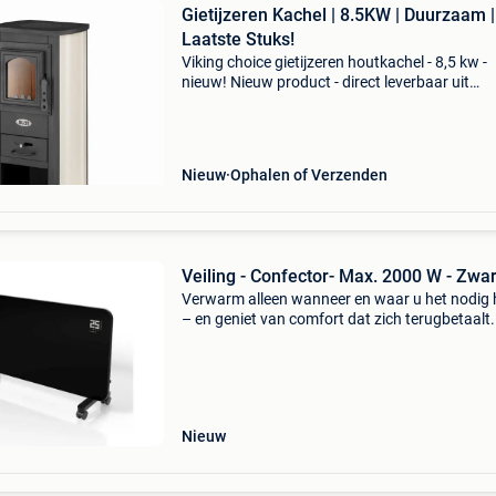
Gietijzeren Kachel | 8.5KW | Duurzaam |
Laatste Stuks!
Viking choice gietijzeren houtkachel - 8,5 kw -
nieuw! Nieuw product - direct leverbaar uit
voorraad. - Maximaal verwarmingsvermogen: 
kw (tot 85 m²) - inclusief gietijzeren kookplaat
vuurpot
Nieuw
Ophalen of Verzenden
Veiling - Confector- Max. 2000 W - Zwa
Verwarm alleen wanneer en waar u het nodig 
– en geniet van comfort dat zich terugbetaalt.
2000 w glazen kachel levert gerichte
infraroodwarmte zonder onnodige
energieverspilling. Of het nu in
Nieuw