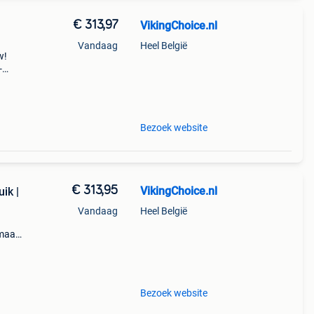
€ 313,97
VikingChoice.nl
Vandaag
Heel België
w!
-
 (tot
Bezoek website
€ 313,95
VikingChoice.nl
ik |
Vandaag
Heel België
imaal
zeren
Bezoek website