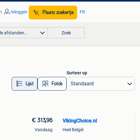
n
Inloggen
FR
Plaats zoekertje
lle afstanden…
Zoek
Sorteer op
Lijst
Foto’s
€ 313,96
VikingChoice.nl
Vandaag
Heel België