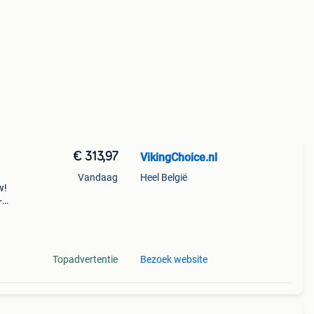
€ 313,97
VikingChoice.nl
Vandaag
Heel België
w!
-
 (tot
Topadvertentie
Bezoek website