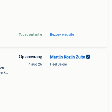
Topadvertentie
Bezoek website
Op aanvraag
Martijn Kozijn Zulte
4 aug 26
Heel België
 en
werk.
raad