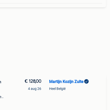
€ 128,00
Martijn Kozijn Zulte
n
4 aug 26
Heel België
e
l