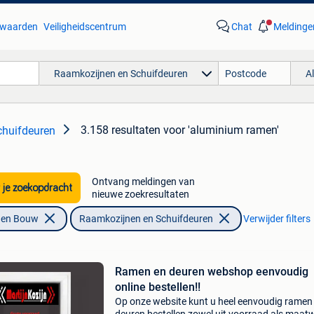
waarden
Veiligheidscentrum
Chat
Meldinge
Raamkozijnen en Schuifdeuren
A
3.158 resultaten
voor 'aluminium ramen'
chuifdeuren
Ontvang meldingen van
 je zoekopdracht
nieuwe zoekresultaten
f en Bouw
Raamkozijnen en Schuifdeuren
Verwijder filters
Ramen en deuren webshop eenvoudig
online bestellen!!
Op onze website kunt u heel eenvoudig ramen