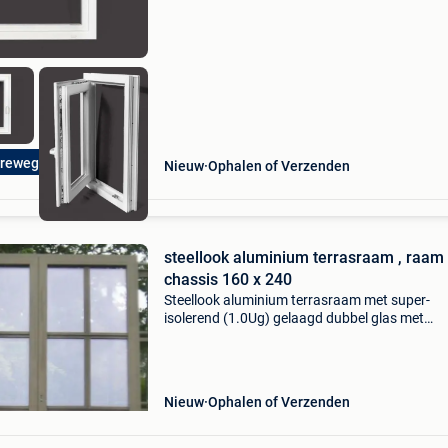
(stompprofiel) kleur binnen: wit ral 9016 kleur
buiten: wit ra
reweg 20 Zulte
Nieuw
Ophalen of Verzenden
steellook aluminium terrasraam , raam 
chassis 160 x 240
Steellook aluminium terrasraam met super-
isolerend (1.0Ug) gelaagd dubbel glas met
onderverdelingen op het glas. De totale breed
kader is 1,60m en is 2,40m hoog. Draait dubbe
open en is voorzie
Nieuw
Ophalen of Verzenden