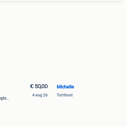
€ 50,00
Michelle
4 aug 26
Turnhout
ogte
enst !