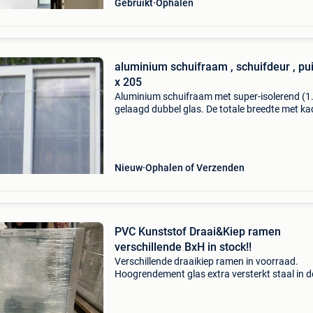
Gebruikt
Ophalen
aluminium schuifraam , schuifdeur , pu
x 205
Aluminium schuifraam met super-isolerend (1
gelaagd dubbel glas. De totale breedte met kad
1,82m en is 2,05m hoog. Profieldikte is 175m
Schuift open naar rechts van binnen gezien. 
s
Nieuw
Ophalen of Verzenden
PVC Kunststof Draai&Kiep ramen
verschillende BxH in stock!!
Verschillende draaikiep ramen in voorraad.
Hoogrendement glas extra versterkt staal in d
kader systeem: iglo 5 classic 70 mm vlakprofie
(stompprofiel) kleur binnen: wit ral 9016 kleur
buiten: wit ra