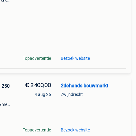
werk.
raad
Topadvertentie
Bezoek website
€ 2.400,00
2dehands bouwmarkt
4 aug 26
Zwijndrecht
d
e met
s
Topadvertentie
Bezoek website