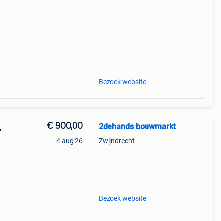
Bezoek website
€ 900,00
2dehands bouwmarkt
,
4 aug 26
Zwijndrecht
te met
l
Bezoek website