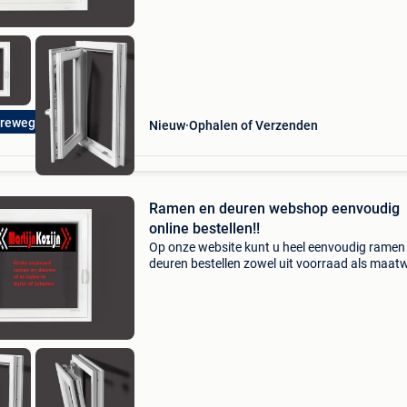
buiten: wit ra
reweg 20 Zulte
Nieuw
Ophalen of Verzenden
Ramen en deuren webshop eenvoudig
online bestellen!!
Op onze website kunt u heel eenvoudig ramen
deuren bestellen zowel uit voorraad als maat
Zeer scherpe prijzen en snel geleverd uit voor
3-5 werkdagen. Afhalen en betalen bij ons in
magazij