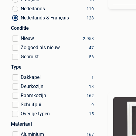
Nederlands
110
Nederlands & Français
128
Conditie
Nieuw
2.958
Zo goed als nieuw
47
Gebruikt
56
Type
Dakkapel
1
Deurkozijn
13
Raamkozijn
162
Schuifpui
9
Overige typen
15
Materiaal
Aluminium
167