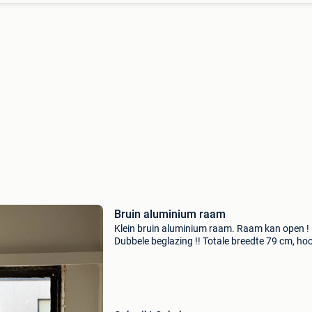
Bruin aluminium raam
Klein bruin aluminium raam. Raam kan open !
Dubbele beglazing !! Totale breedte 79 cm, ho
117,5 cm. Enkel afhalen ! Zie ook andere
advertenties van onze ramen !! Geen koerierdi