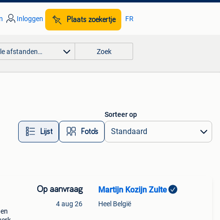
n
Inloggen
FR
Plaats zoekertje
lle afstanden…
Zoek
Sorteer op
Lijst
Foto’s
Op aanvraag
Martijn Kozijn Zulte
4 aug 26
Heel België
 en