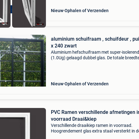
herpe prijzen!!
Nieuw
Ophalen of Verzenden
aluminium schuifraam , schuifdeur , pui 250
x 240 zwart
Aluminium hefschuifraam met super-isoleren
(1.0Ug) gelaagd dubbel glas. De totale breedt
kader is 2,50m en is 2,40m hoog. Profieldikte i
175mm. Schuift open naar rechts van binnen
gezien. Zowel
Nieuw
Ophalen of Verzenden
PVC Ramen verschillende afmetingen i
voorraad Draai&kiep
Verschillende draaikiep ramen in voorraad.
Hoogrendement glas extra staal versterkt in d
kader systeem: iglo 5 classic 70 mm vlakprofie