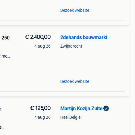
Bezoek website
€ 2.400,00
2dehands bouwmarkt
4 aug 26
Zwijndrecht
d
e met
s
Bezoek website
€ 128,00
Martijn Kozijn Zulte
n
4 aug 26
Heel België
e
l