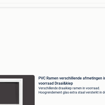
PVC Ramen verschillende afmetingen i
voorraad Draai&kiep
Verschillende draaikiep ramen in voorraad.
Hoogrendement glas extra staal versterkt in d
kader systeem: iglo 5 classic 70 mm vlakprofie
(stompprofiel) kleur binnen: wit ral 9016 kleur