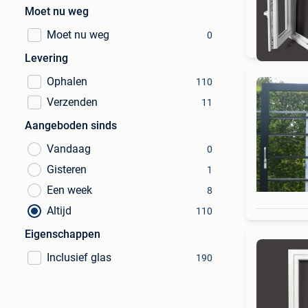
Moet nu weg
Sc
Moet nu weg
0
Levering
Ophalen
110
Verzenden
11
Aangeboden sinds
Vandaag
0
Gisteren
1
Een week
8
Altijd
110
Eigenschappen
Inclusief glas
190