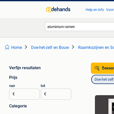
Help en info
Voor
Home
Doe-het-zelf en Bouw
Raamkozijnen en S
Verfijn resultaten
Bewaar
Prijs
Doe-het-zel
van
tot
€
€
Categorie