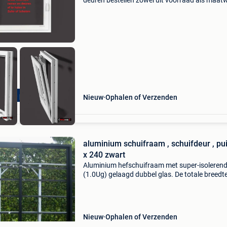
deuren bestellen zowel uit voorraad als maat
Zeer scherpe prijzen en snel geleverd uit voor
3-5 werkdagen. Afhalen en betalen bij ons in
magazij
herpe prijzen!!
Nieuw
Ophalen of Verzenden
aluminium schuifraam , schuifdeur , pui 250
x 240 zwart
Aluminium hefschuifraam met super-isoleren
(1.0Ug) gelaagd dubbel glas. De totale breedt
kader is 2,50m en is 2,40m hoog. Profieldikte i
175mm. Schuift open naar rechts van binnen
gezien. Zowel
Nieuw
Ophalen of Verzenden