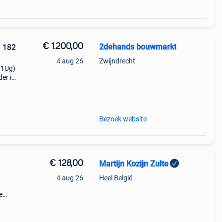
€ 1.200,00
2dehands bouwmarkt
i 182
4 aug 26
Zwijndrecht
.1Ug)
er is
m.
Binnen
Bezoek website
€ 128,00
Martijn Kozijn Zulte
4 aug 26
Heel België
e
l