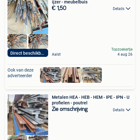
ijzer - meubelbuis
€ 1,50
Details
Topzoekertje
Direct beschikbaar
Aalst
4 aug 26
Ook van deze
adverteerder
Metalen HEA - HEB - HEM - IPE - IPN - U
profielen - poutrel
Zie omschrijving
Details