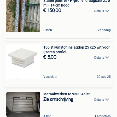
Stalen poutrel / H-profiel draagbalk 2,70
m – 14 cm hoog
€ 150,00
Details
Dilsen
Vandaag
100 st kunstof inslagdop 25 x25 wit voor
ijzeren profiel
€ 5,00
Details
Vosselaar
30 sep 25
Metaalwerken te 9300 Aalst
Zie omschrijving
Details
Aalst
Eergisteren