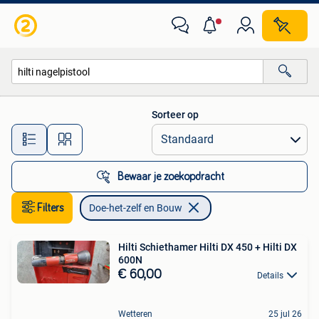
Doe-het-zelf en Bouw
Sorteer op
Alle afstanden…
Bewaar je zoekopdracht
Filters
Doe-het-zelf en Bouw
Hilti Schiethamer Hilti DX 450 + Hilti DX
600N
€ 60,00
Details
Wetteren
25 jul 26