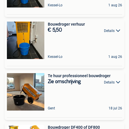
Kessel-Lo
1 aug 26
Bouwdroger verhuur
€ 5,50
Details
Kessel-Lo
1 aug 26
Te huur professioneel bouwdroger
Zie omschrijving
Details
Gent
18 jul 26
Bouwdroger DF400 of DF800