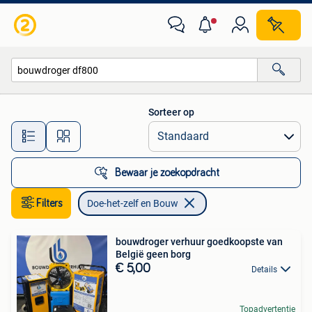
Doe-het-zelf en Bouw
Sorteer op
Alle afstanden…
Bewaar je zoekopdracht
Filters
Doe-het-zelf en Bouw
bouwdroger verhuur goedkoopste van
België geen borg
€ 5,00
Details
Topadvertentie