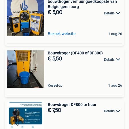
bouwdroger verhuur goedkoopste van
België geen borg
€ 5,00
Details
Bezoek website
1 aug 26
Bouwdroger (DF400 of DF800)
€ 5,50
Details
Kessel-Lo
1 aug 26
Bouwdroger DF800 te huur
€ 7,50
Details