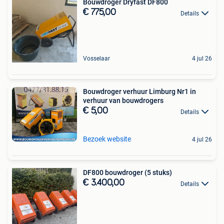
Bouwdroger Dryfast DF800
€ 775,00
Details
Vosselaar
4 jul 26
Bouwdroger verhuur Limburg Nr1 in
verhuur van bouwdrogers
€ 5,00
Details
Bezoek website
4 jul 26
DF800 bouwdroger (5 stuks)
€ 3.400,00
Details