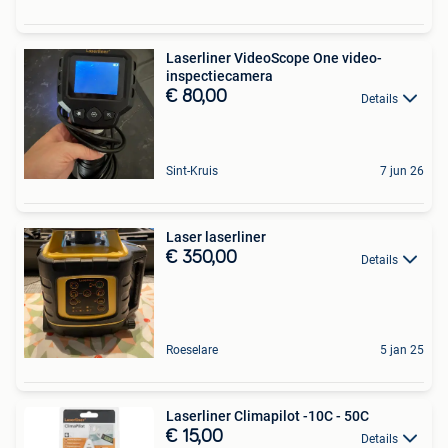
Laserliner VideoScope One video-
inspectiecamera
€ 80,00
Details
Sint-Kruis
7 jun 26
Laser laserliner
€ 350,00
Details
Roeselare
5 jan 25
Laserliner Climapilot -10C - 50C
€ 15,00
Details