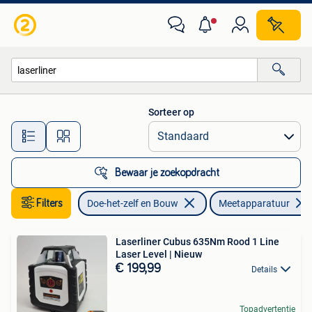
Meetapparatuur
Sorteer op
Alle afstanden…
Bewaar je zoekopdracht
Filters
Doe-het-zelf en Bouw
Meetapparatuur
Laserliner Cubus 635Nm Rood 1 Line
Laser Level | Nieuw
€ 199,99
Details
Topadvertentie