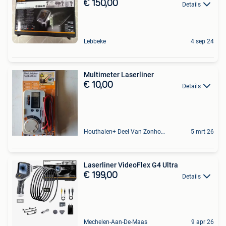
€ 150,00
Details
Lebbeke
4 sep 24
Multimeter Laserliner
€ 10,00
Details
Houthalen+ Deel Van Zonhoven En Zolder
5 mrt 26
Laserliner VideoFlex G4 Ultra
€ 199,00
Details
Mechelen-Aan-De-Maas
9 apr 26