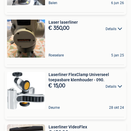
Balen
6 jun 26
Laser laserliner
€ 350,00
Details
Roeselare
5 jan 25
Laserliner FlexClamp Universeel
toepasbare klemhouder - 090.
€ 15,00
Details
Deurne
28 okt 24
Laserliner VideoFlex