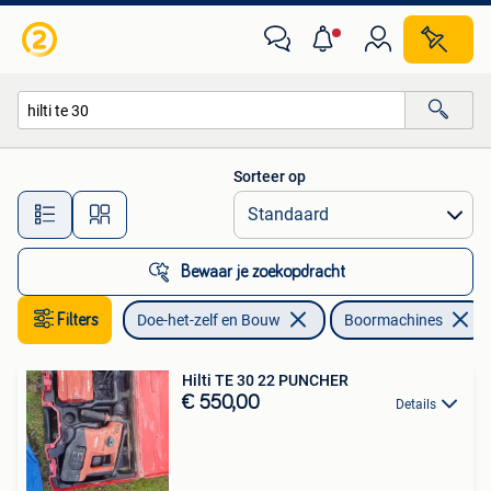
Gereedschap | Boormachines
Sorteer op
Alle afstanden…
Bewaar je zoekopdracht
Filters
Doe-het-zelf en Bouw
Boormachines
Hilti TE 30 22 PUNCHER
€ 550,00
Details