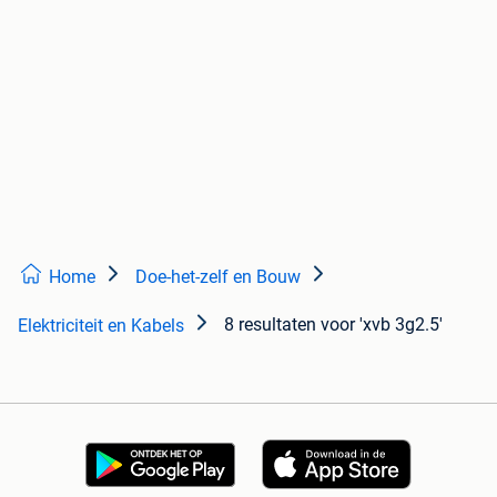
Home
Doe-het-zelf en Bouw
8 resultaten
voor 'xvb 3g2.5'
Elektriciteit en Kabels