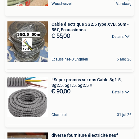
Wuustwezel
Vandaag
Cable électrique 3G2.5 type XVB, 50m -
55€, Ecaussinnes
€ 55,00
Details
Ecaussines-D'Enghien
6 aug 26
‼️Super promos sur nos Cable 3g1.5,
3g2.5, 5g1.5, 5g2.5 ‼️
€ 90,00
Details
Charleroi
31 jul 26
diverse fourniture électricité neuf