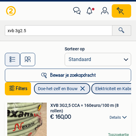
Elektriciteit en Kabels
Sorteer op
Alle afstanden…
Bewaar je zoekopdracht
Filters
Doe-het-zelf en Bouw
Elektriciteit en Kabels
XVB 3G2,5 CCA = 160euro/100 m (8
rollen)
€ 160,00
Details
Topzoekertje