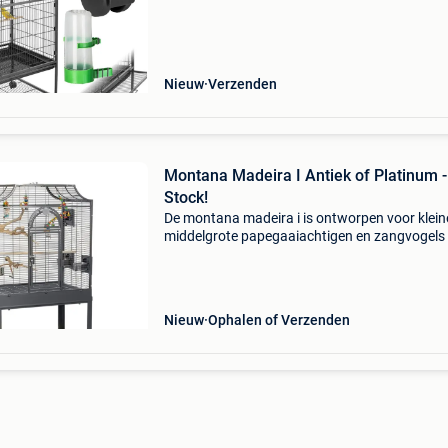
doordachte constructie beschikt hij ook over
praktische acce
Nieuw
Verzenden
Montana Madeira I Antiek of Platinum -
Stock!
De montana madeira i is ontworpen voor klein
middelgrote papegaaiachtigen en zangvogels 
een slim en functioneel ontwerp dat veelzijdig
en comfort combineert. Ideaal voor onder ande
Nieuw
Ophalen of Verzenden