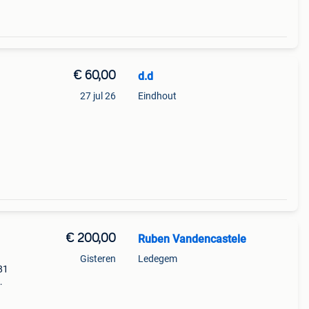
€ 60,00
d.d
27 jul 26
Eindhout
€ 200,00
Ruben Vandencastele
Gisteren
Ledegem
81
t