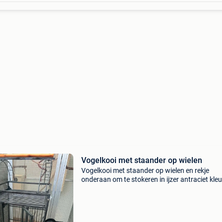
Vogelkooi met staander op wielen
Vogelkooi met staander op wielen en rekje
onderaan om te stokeren in ijzer antraciet kleu
afmetingen zijn h: 76cm b: 45,5cm l: 46cm ho
met staander : 1m 44 cm weg wegens aansch
buitenvoilere