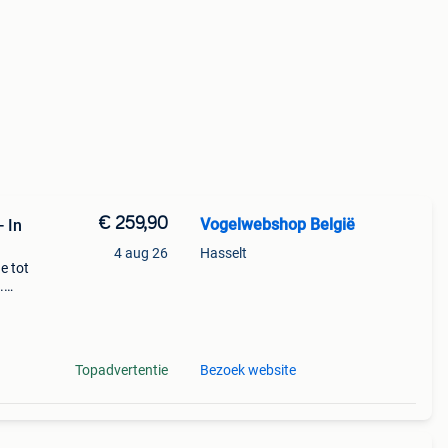
€ 259,90
Vogelwebshop België
- In
4 aug 26
Hasselt
e tot
.
deze
aries
Topadvertentie
Bezoek website