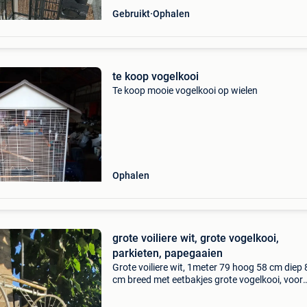
Gebruikt
Ophalen
te koop vogelkooi
Te koop mooie vogelkooi op wielen
Ophalen
grote voiliere wit, grote vogelkooi,
parkieten, papegaaien
Grote voiliere wit, 1meter 79 hoog 58 cm diep 
cm breed met eetbakjes grote vogelkooi, voor
parkieten, papegaaien grote opening deur. Me
zitstokken en mestlade stevig metaal. Met