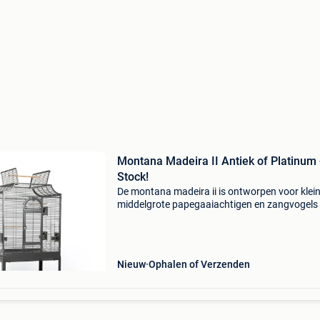
Montana Madeira II Antiek of Platinum 
Stock!
De montana madeira ii is ontworpen voor klein
middelgrote papegaaiachtigen en zangvogels 
Dankzij het slimme en functionele ontwerp is 
kooi geschikt voor onder andere: vinken & kan
Nieuw
Ophalen of Verzenden