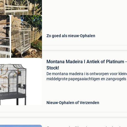
speelplaats boven
Zo goed als nieuw
Ophalen
Montana Madeira I Antiek of Platinum -
Stock!
De montana madeira i is ontworpen voor klein
middelgrote papegaaiachtigen en zangvogels 
een slim en functioneel ontwerp dat veelzijdig
en comfort combineert. Ideaal voor onder ande
Nieuw
Ophalen of Verzenden