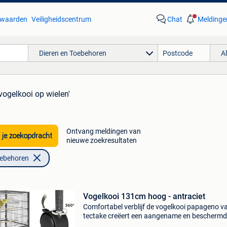
waarden
Veiligheidscentrum
Chat
Meldinge
Dieren en Toebehoren
A
'vogelkooi op wielen'
Ontvang meldingen van
 je zoekopdracht
nieuwe zoekresultaten
oebehoren
Vogelkooi 131cm hoog - antraciet
Comfortabel verblijf de vogelkooi papageno v
tectake creëert een aangename en bescherm
omgeving voor jouw vogeltjes. Naast de robuu