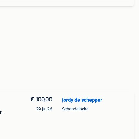
€ 100,00
jordy de schepper
29 jul 26
Schendelbeke
r
ogte
af