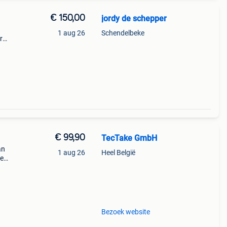
€ 150,00
jordy de schepper
1 aug 26
Schendelbeke
r
ervuld
en er
€ 99,90
TecTake GmbH
an
1 aug 26
Heel België
de
ste,
Bezoek website