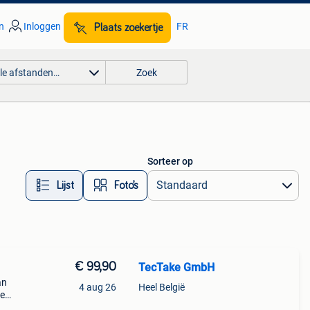
n
Inloggen
FR
Plaats zoekertje
lle afstanden…
Zoek
Sorteer op
Lijst
Foto’s
€ 99,90
TecTake GmbH
an
4 aug 26
Heel België
de
ste,