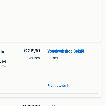
€ 219,90
Vogelwebshop België
 In
Gisteren
Hasselt
e tot
, met
heid
re: v
Bezoek website