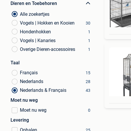
Dieren en Toebehoren
Alle zoekertjes
Vogels | Hokken en Kooien
30
Hondenhokken
1
Vogels | Kanaries
1
Overige Dieren-accessoires
1
Taal
Français
15
Nederlands
28
Nederlands & Français
43
Moet nu weg
Moet nu weg
0
Levering
Ophalen
25