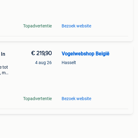
Topadvertentie
Bezoek website
€ 219,90
Vogelwebshop België
 In
4 aug 26
Hasselt
e tot
, met
heid
re: v
Topadvertentie
Bezoek website