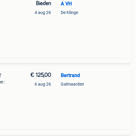
Bieden
A VH
4 aug 26
De Klinge
€ 125,00
Bertrand
T
n :
6 aug 26
Galmaarden