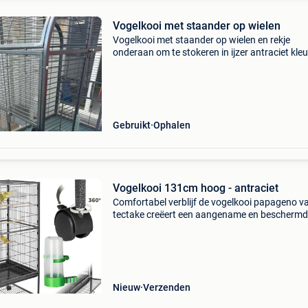
Vogelkooi met staander op wielen
Vogelkooi met staander op wielen en rekje
onderaan om te stokeren in ijzer antraciet kleu
kooi heeft 3 bakjes die van buitenaf kunnen h
worden de bovenkant kan open gezet worden 
kan een z
Gebruikt
Ophalen
Vogelkooi 131cm hoog - antraciet
Comfortabel verblijf de vogelkooi papageno v
tectake creëert een aangename en bescherm
omgeving voor jouw vogeltjes. Naast de robuu
doordachte constructie beschikt hij ook over
praktische acce
Nieuw
Verzenden