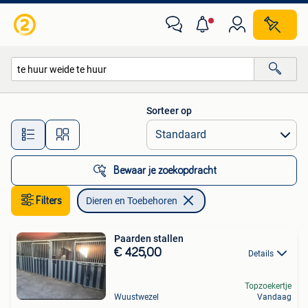
Dieren en Toebehoren
Sorteer op
Alle afstanden…
Bewaar je zoekopdracht
Filters
Dieren en Toebehoren
Paarden stallen
€ 425,00
Details
Topzoekertje
Wuustwezel
Vandaag