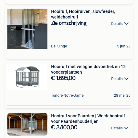
Hooiruif, Hooiruiven, slowfeeder,
weidehooiruif
Zie omschrijving
Details
De Klinge
5 jun 26
Hooiruif met veiligheidsvoerhek en 12
voederplaatsen
€ 1.695,00
Details
Tongre-Notre-Dame
28 mei 26
Hooiruif voor Paarden | Weidehooiruif
voor Paardenhouderijen
€ 2.800,00
Details