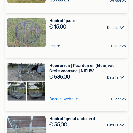
Buggenhout
29 mei 26
Hooiruif paard
€ 15,00
Details
Deinze
13 apr 26
Hooiruiven | Paarden en (klein)vee |
Grote voorraad | NIEUW
€ 685,00
Details
Bezoek website
13 apr 26
Hooiruif gegalvaniseerd
€ 35,00
Details