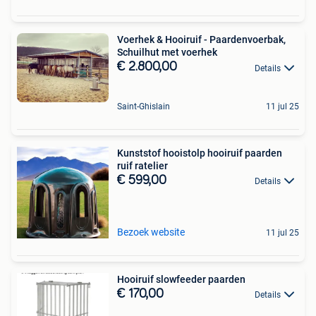
Voerhek & Hooiruif - Paardenvoerbak,
Schuilhut met voerhek
€ 2.800,00
Details
Saint-Ghislain
11 jul 25
Kunststof hooistolp hooiruif paarden
ruif ratelier
€ 599,00
Details
Bezoek website
11 jul 25
Hooiruif slowfeeder paarden
€ 170,00
Details