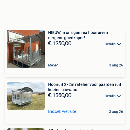
NIEUW in ons gamma hooiruiven
nergens goedkoper!
€ 1.250,00
Details
Menen
3 aug 26
Hooiruif 2x2m ratelier voor paarden ruif
koeien chevaux
€ 1.360,00
Details
Bezoek website
3 aug 26