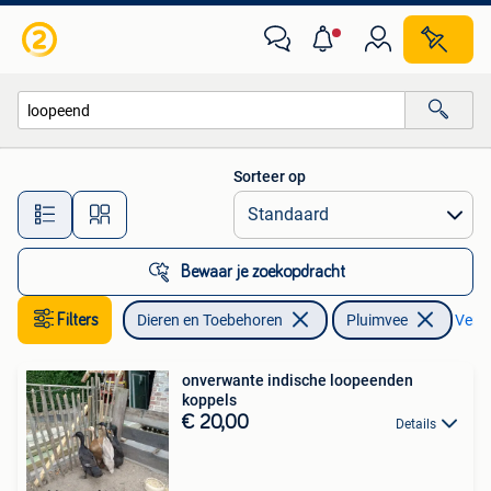
Pluimvee
Sorteer op
Alle afstanden…
Bewaar je zoekopdracht
Filters
Dieren en Toebehoren
Pluimvee
Verwi
onverwante indische loopeenden
koppels
€ 20,00
Details