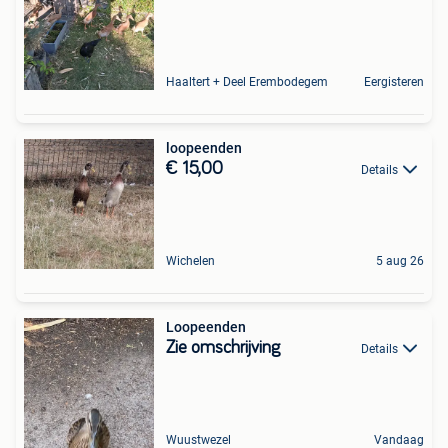
Haaltert + Deel Erembodegem
Eergisteren
loopeenden
€ 15,00
Details
Wichelen
5 aug 26
Loopeenden
Zie omschrijving
Details
Wuustwezel
Vandaag