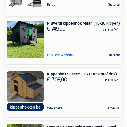
Rillaar
Gisteren
Pluverdi kippenhok Milan (10-20 kippen)
€ 749,00
Details
Bezoek website
Gisteren
Kippenhok Sussex 11G (Kunststof dak)
€ 309,00
Details
kippenhokken be
Wielsbeke
8 mei 26
Nestera kippenhok: grond model, small.