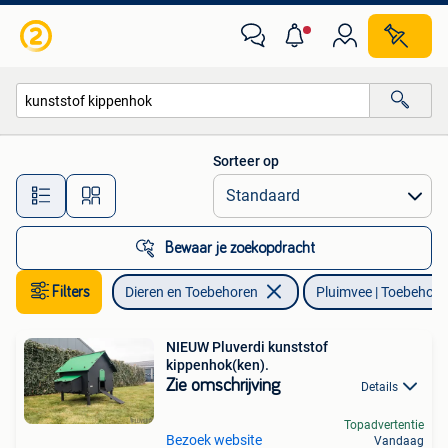
Pluimvee | Toebehoren
Sorteer op
Alle afstanden…
Bewaar je zoekopdracht
Filters
Dieren en Toebehoren
Pluimvee | Toebehore
NIEUW Pluverdi kunststof
kippenhok(ken).
Zie omschrijving
Details
Topadvertentie
Bezoek website
Vandaag