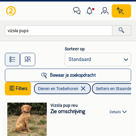
Honden | Setters en Staande honden
Sorteer op
Alle afstanden…
Bewaar je zoekopdracht
Filters
Dieren en Toebehoren
Setters en Staande 
Vizsla pup reu
Zie omschrijving
Details