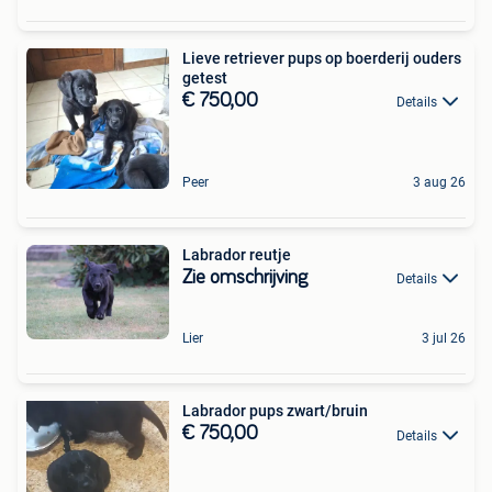
Lieve retriever pups op boerderij ouders
getest
€ 750,00
Details
Peer
3 aug 26
Labrador reutje
Zie omschrijving
Details
Lier
3 jul 26
Labrador pups zwart/bruin
€ 750,00
Details