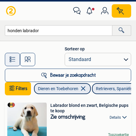
Honden | Retrievers, Spaniëls en Waterhonden
Sorteer op
Alle afstanden…
Bewaar je zoekopdracht
Filters
Dieren en Toebehoren
Retrievers, Spaniëls
Labrador blond en zwart, Belgische pups
te koop
Zie omschrijving
Details
Topzoekertje