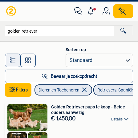
Honden | Retrievers, Spaniëls en Waterhonden
Sorteer op
Alle afstanden…
Bewaar je zoekopdracht
Filters
Dieren en Toebehoren
Retrievers, Spaniëls
Golden Retriever pups te koop - Beide
ouders aanwezig
€ 1.450,00
Details