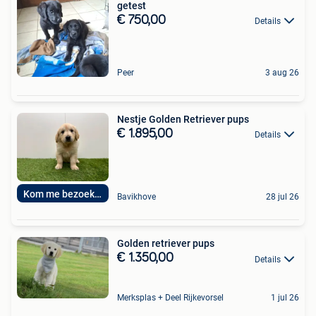
getest
€ 750,00
Details
Peer
3 aug 26
Nestje Golden Retriever pups
€ 1.895,00
Details
Kom me bezoeken
Bavikhove
28 jul 26
Golden retriever pups
€ 1.350,00
Details
Merksplas + Deel Rijkevorsel
1 jul 26