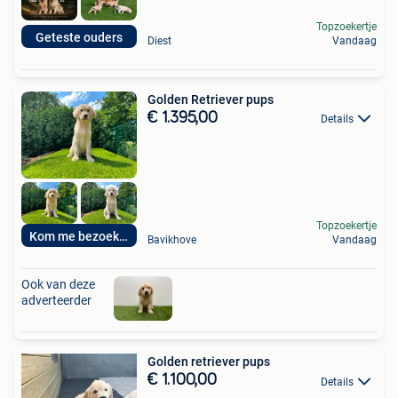
Topzoekertje
Geteste ouders
Diest
Vandaag
Golden Retriever pups
€ 1.395,00
Details
Topzoekertje
Kom me bezoeken
Bavikhove
Vandaag
Ook van deze
adverteerder
Golden retriever pups
€ 1.100,00
Details