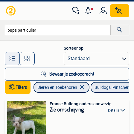
Honden | Bulldogs, Pinschers en Molossers
Sorteer op
Alle afstanden…
Bewaar je zoekopdracht
Filters
Dieren en Toebehoren
Bulldogs, Pinschers 
Franse Bulldog ouders aanwezig
Zie omschrijving
Details