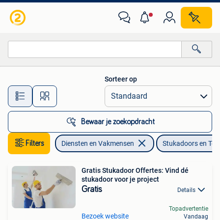
Stukadoors en Tegelzetters
Sorteer op
Alle afstanden…
Bewaar je zoekopdracht
Filters
Diensten en Vakmensen
Stukadoors en Tege
Gratis Stukadoor Offertes: Vind dé
stukadoor voor je project
Gratis
Details
Topadvertentie
Bezoek website
Vandaag