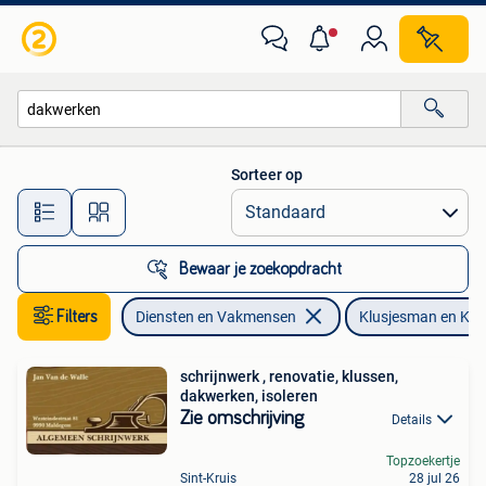
Klusjesman en Klusbedrijf
Sorteer op
Alle afstanden…
Bewaar je zoekopdracht
Filters
Diensten en Vakmensen
Klusjesman en Klus
schrijnwerk , renovatie, klussen,
dakwerken, isoleren
Zie omschrijving
Details
Topzoekertje
Sint-Kruis
28 jul 26