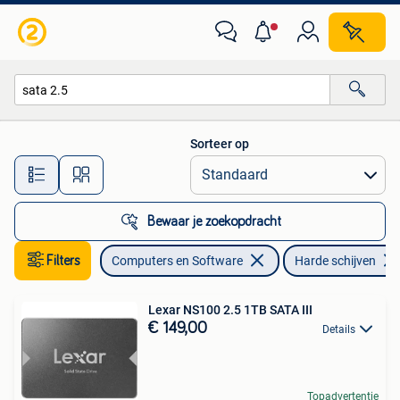
Harde schijven
Sorteer op
Alle afstanden…
Bewaar je zoekopdracht
Filters
Computers en Software
Harde schijven
Lexar NS100 2.5 1TB SATA III
€ 149,00
Details
Topadvertentie