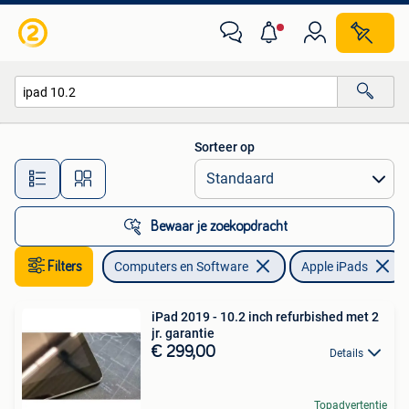
Apple iPads
Sorteer op
Alle afstanden…
Bewaar je zoekopdracht
Filters
Computers en Software
Apple iPads
iPad 2019 - 10.2 inch refurbished met 2
jr. garantie
€ 299,00
Details
Topadvertentie