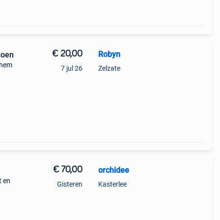
€ 20,00
Robyn
zoen
chem
7 jul 26
Zelzate
€ 70,00
orchidee
t en
Gisteren
Kasterlee