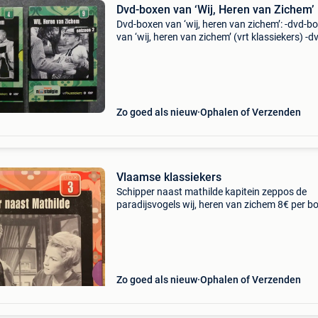
Dvd-boxen van ‘Wij, Heren van Zichem’
Dvd-boxen van ‘wij, heren van zichem’: -dvd-b
van ‘wij, heren van zichem’ (vrt klassiekers) -d
box 4: ‘wij, heren van zichem’ seizoen 1 (3 dvd’
afleveringen 1-10) -dvd-box 9: ‘wij, heren van z
Zo goed als nieuw
Ophalen of Verzenden
Vlaamse klassiekers
Schipper naast mathilde kapitein zeppos de
paradijsvogels wij, heren van zichem 8€ per b
Zo goed als nieuw
Ophalen of Verzenden