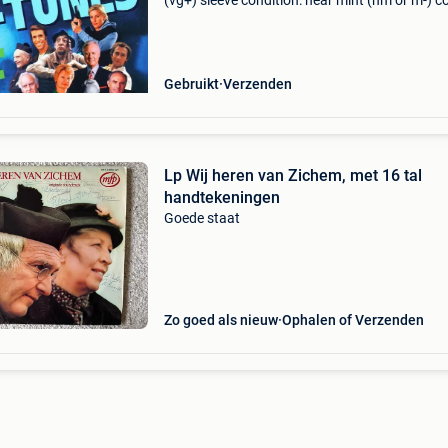
(vg+) sleeve condition: near mint (nm or m-) 
from private collection. You have warranty on 
our cds. They will play fine! If not you get a re
Gebruikt
Verzenden
Lp Wij heren van Zichem, met 16 tal
handtekeningen
Goede staat
Zo goed als nieuw
Ophalen of Verzenden