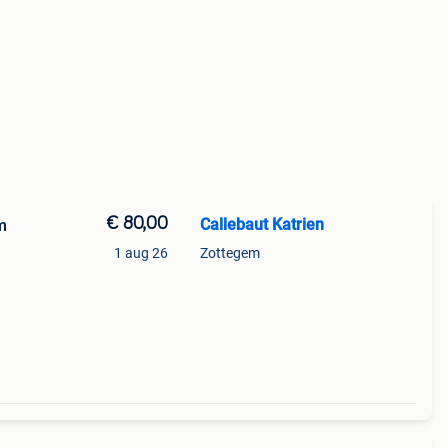
€ 80,00
Callebaut Katrien
m
1 aug 26
Zottegem