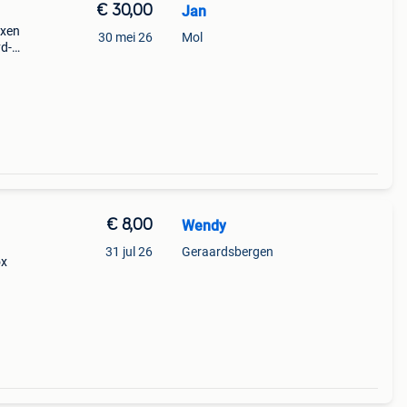
€ 30,00
Jan
oxen
30 mei 26
Mol
vd-
s:
€ 8,00
Wendy
31 jul 26
Geraardsbergen
ox