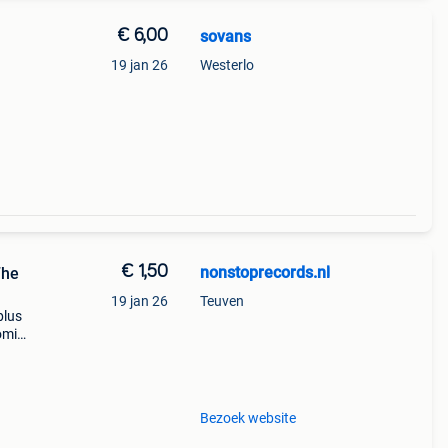
€ 6,00
sovans
19 jan 26
Westerlo
€ 1,50
nonstoprecords.nl
The
19 jan 26
Teuven
plus
coming
all
Bezoek website