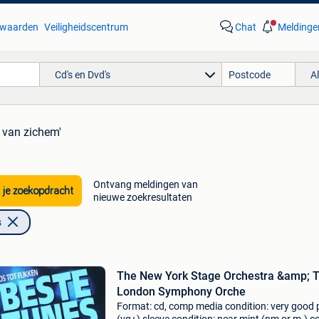
waarden
Veiligheidscentrum
Chat
Meldinge
Cd's en Dvd's
A
n van zichem'
Ontvang meldingen van
 je zoekopdracht
nieuwe zoekresultaten
s
The New York Stage Orchestra &amp; 
London Symphony Orche
Format: cd, comp media condition: very good 