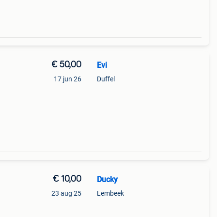
€ 50,00
Evi
17 jun 26
Duffel
€ 10,00
Ducky
23 aug 25
Lembeek