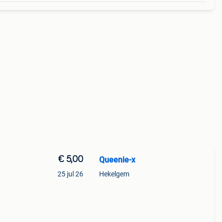
€ 5,00
Queenie-x
25 jul 26
Hekelgem