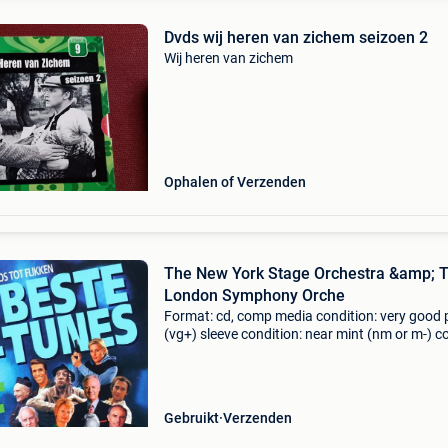
Dvds wij heren van zichem seizoen 2
Wij heren van zichem
Ophalen of Verzenden
The New York Stage Orchestra &amp; 
London Symphony Orche
Format: cd, comp media condition: very good 
(vg+) sleeve condition: near mint (nm or m-) 
from private collection. You have warranty on 
our cds. They will play fine! If not you get a re
Gebruikt
Verzenden