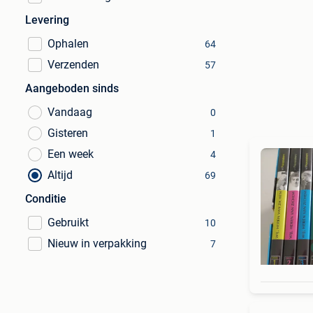
Levering
Ophalen
64
Verzenden
57
Aangeboden sinds
Vandaag
0
Gisteren
1
Een week
4
Altijd
69
Conditie
Gebruikt
10
Nieuw in verpakking
7