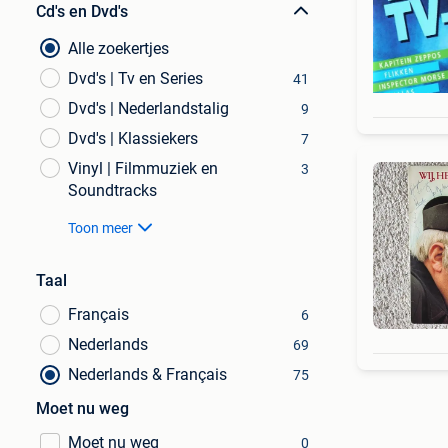
Cd's en Dvd's
Alle zoekertjes
Dvd's | Tv en Series
41
Dvd's | Nederlandstalig
9
Dvd's | Klassiekers
7
Vinyl | Filmmuziek en
3
Soundtracks
Toon meer
Taal
Français
6
Nederlands
69
Nederlands & Français
75
Moet nu weg
Moet nu weg
0