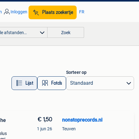
n
Inloggen
FR
Plaats zoekertje
lle afstanden…
Zoek
Sorteer op
Lijst
Foto’s
€ 1,50
nonstoprecords.nl
The
1 jun 26
Teuven
plus