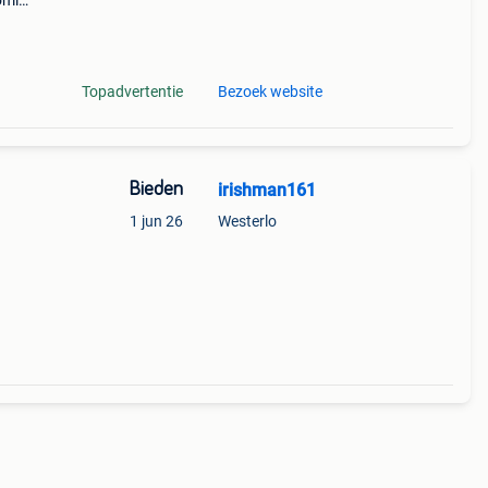
coming
all
Topadvertentie
Bezoek website
Bieden
irishman161
1 jun 26
Westerlo