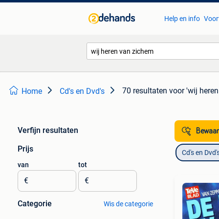
Help en info
Voor
70 resultaten
voor 'wij here
Home
Cd's en Dvd's
Verfijn resultaten
Bewaar
Prijs
Cd's en Dvd'
van
tot
€
€
Categorie
Wis de categorie