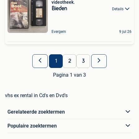
videotheek.
Bieden
Details
Evergem
9 jul 26
1
2
3
Pagina 1 van 3
vhs ex rental in Cd's en Dvd's
Gerelateerde zoektermen
Populaire zoektermen