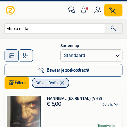
Cd's en Dvd's
Sorteer op
Alle afstanden…
Bewaar je zoekopdracht
Filters
Cd's en Dvd's
HANNIBAL (EX RENTAL) (VHS)
€ 5,00
Details
Topadvertentie