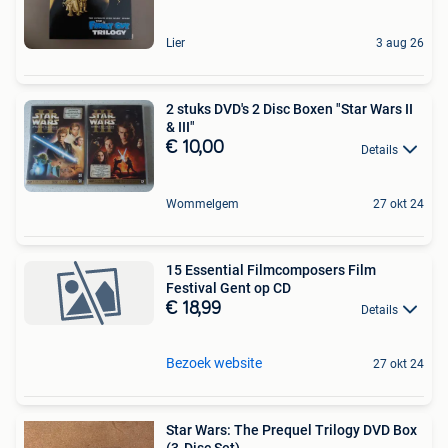
Lier
3 aug 26
2 stuks DVD's 2 Disc Boxen "Star Wars II
& III"
€ 10,00
Details
Wommelgem
27 okt 24
15 Essential Filmcomposers Film
Festival Gent op CD
€ 18,99
Details
Bezoek website
27 okt 24
Star Wars: The Prequel Trilogy DVD Box
(3-Disc Set)