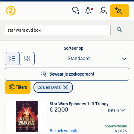
Cd's en Dvd's
Sorteer op
Alle afstanden…
Bewaar je zoekopdracht
Filters
Cd's en Dvd's
Star Wars Episodes 1- 3 Trilogy
€ 20,00
Details
Topadvertentie
Bezoek website
6 jul 26