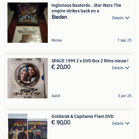
Inglorious Basterds...Star Wars The
empire strikes back en a
Bieden
Details
Ronse
7 sep 25
SPACE 1999 2 x DVD Box 2 films nieuw !
€ 20,00
Details
Aalst
3 jan 26
Goldorak & Capitaine Flam DVD
€ 90,00
Details