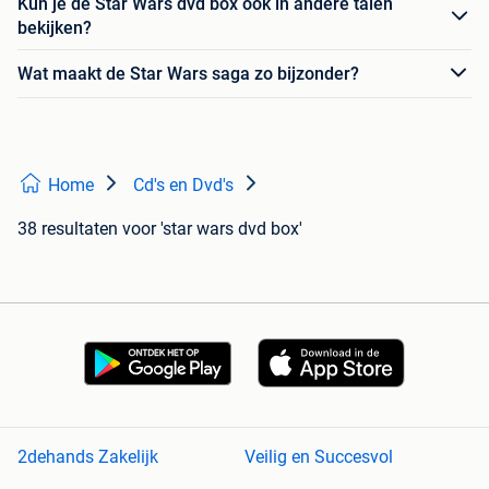
Kun je de Star Wars dvd box ook in andere talen
bekijken?
Wat maakt de Star Wars saga zo bijzonder?
Home
Cd's en Dvd's
38 resultaten
voor 'star wars dvd box'
2dehands Zakelijk
Veilig en Succesvol